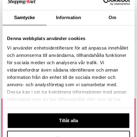
FRI FRAGT FRA 300 KR.
nic
a Mita
Hos Shopping4net udregnes grænsen for fri fragt ud fra hvilken(e)
afdeling(er) du handler fra. Læs mere »
Samtycke
Information
Om
k
HURTIGE LEVERANCER
Bestillinger foretaget før kl. 13.00 afsendes normalt samme dag.
Denna webbplats använder cookies
ng
i
TRYG HANDEL
Vi använder enhetsidentifierare för att anpassa innehållet
via faktura, kontokort, direkte betaling og kundekonto.
nic
och annonserna till användarna, tillhandahålla funktioner
för sociala medier och analysera vår trafik. Vi
vidarebefordrar även sådana identifierare och annan
information från din enhet till de sociala medier och
ng
annons- och analysföretag som vi samarbetar med.
Dessa kan i sin tur kombinera informationen med annan
information som du har tillhandahållit eller som de har
samlat in när du har använt deras tjänster. Du godkänner
RING TIL OS ELLER SEND EN MAIL
våra cookies vid fortsatt användande av vår webbplats.
Tillåt alla
80 88 36 11
ÅBNINGSTIDER: 9.00 - 15.00