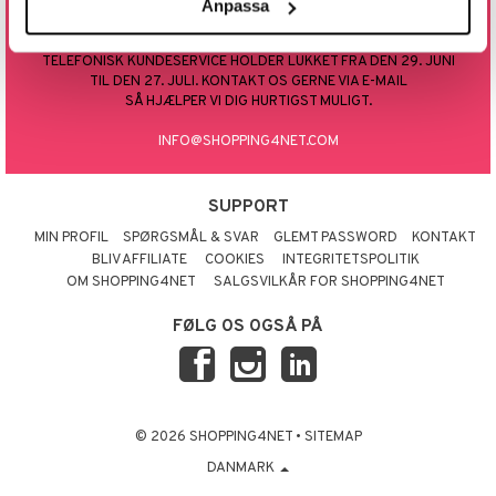
FROKOST-LUKKET 12.00 - 13.00
Anpassa
TELEFONISK KONTAKT ER KUN PÅ ENGELSK ELLER SVENSK.
TELEFONISK KUNDESERVICE HOLDER LUKKET FRA DEN 29. JUNI
TIL DEN 27. JULI. KONTAKT OS GERNE VIA E-MAIL
SÅ HJÆLPER VI DIG HURTIGST MULIGT.
INFO@SHOPPING4NET.COM
SUPPORT
MIN PROFIL
SPØRGSMÅL & SVAR
GLEMT PASSWORD
KONTAKT
BLIV AFFILIATE
COOKIES
INTEGRITETSPOLITIK
OM SHOPPING4NET
SALGSVILKÅR FOR SHOPPING4NET
FØLG OS OGSÅ PÅ
© 2026 SHOPPING4NET
•
SITEMAP
DANMARK