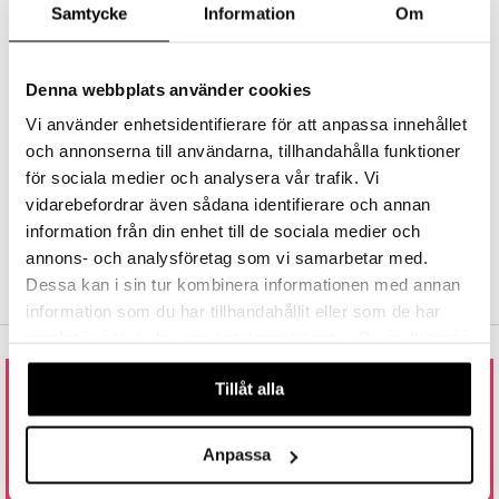
Samtycke
Information
Om
FRI FRAGT FRA 300 KR.
nic
a Mita
Hos Shopping4net udregnes grænsen for fri fragt ud fra hvilken(e)
afdeling(er) du handler fra. Læs mere »
k
Denna webbplats använder cookies
HURTIGE LEVERANCER
Bestillinger foretaget før kl. 13.00 afsendes normalt samme dag.
Vi använder enhetsidentifierare för att anpassa innehållet
ng
i
och annonserna till användarna, tillhandahålla funktioner
TRYG HANDEL
för sociala medier och analysera vår trafik. Vi
via faktura, kontokort, direkte betaling og kundekonto.
nic
vidarebefordrar även sådana identifierare och annan
information från din enhet till de sociala medier och
annons- och analysföretag som vi samarbetar med.
Dessa kan i sin tur kombinera informationen med annan
ng
information som du har tillhandahållit eller som de har
samlat in när du har använt deras tjänster. Du godkänner
våra cookies vid fortsatt användande av vår webbplats.
Tillåt alla
RING TIL OS ELLER SEND EN MAIL
80 88 36 11
Anpassa
ÅBNINGSTIDER: 9.00 - 15.00