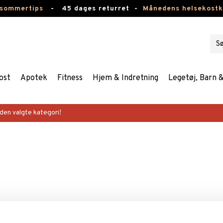
 sommertips
-
45 dages returret -
Månedens helsekost
ost
Apotek
Fitness
Hjem & Indretning
Legetøj, Barn 
 den valgte kategori!