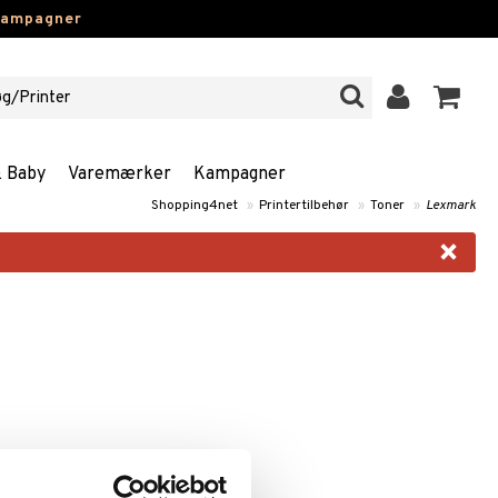
kampagner
& Baby
Varemærker
Kampagner
Shopping4net
»
Printertilbehør
»
Toner
»
Lexmark
×