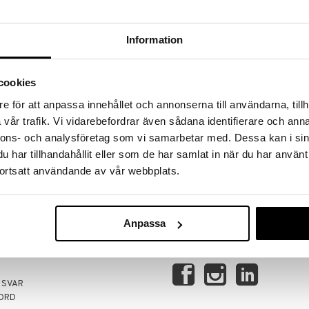
Information
cookies
e för att anpassa innehållet och annonserna till användarna, tillh
vår trafik. Vi vidarebefordrar även sådana identifierare och anna
VERANCER
TRYG HANDEL
nnons- och analysföretag som vi samarbetar med. Dessa kan i sin
retaget før kl. 13.00 afsendes
via faktura, kontokort, direkte bet
har tillhandahållit eller som de har samlat in när du har använt
 dag.
kundekonto.
ortsatt användande av vår webbplats.
Anpassa
FØLG OS OGSÅ PÅ
 SVAR
ORD