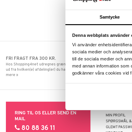
Olivetti
Konica Minolta
Panasonic
Kyocera Mita
Samtycke
Philips
Lexmark
Ricoh
OKI
Samsung
Olivetti
Denna webbplats använder 
Sharp
Panasonic
Vi använder enhetsidentifierar
Toshiba
Philips
sociala medier och analysera 
Xerox
Ricoh
FRI FRAGT FRA 300 KR.
HURTIGE LE
till de sociala medier och a
Samsung
Hos Shopping4net udregnes grænsen for fri fragt
Bestillinger fo
med annan information som du 
Sharp
ud fra hvilken(e) afdeling(er) du handler fra. Læs
normalt samme
godkänner våra cookies vid f
Toshiba
mere »
Xerox
SUPPORT
RING TIL OS ELLER SEND EN
MIN PROFIL
MAIL
SPØRGSMÅL &
80 88 36 11
GLEMT PASSW