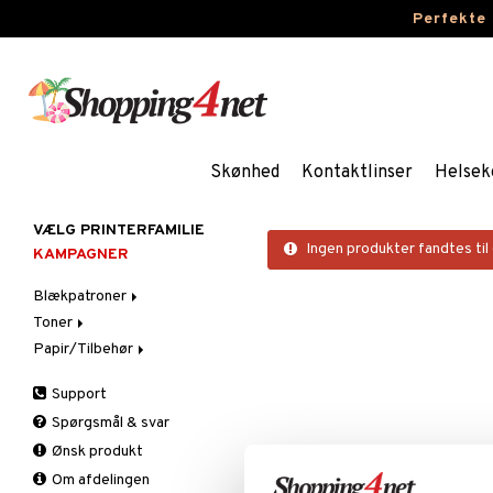
Perfekte
Skønhed
Kontaktlinser
Helsek
VÆLG PRINTERFAMILIE
Ingen produkter fandtes til
KAMPAGNER
Blækpatroner
Toner
Brother
Papir/Tilbehør
Canon
Brother
Dell
Canon
Fotopapir
Support
Epson
Dell
Spørgsmål & svar
HP
Epson
Ønsk produkt
Lexmark
HP
Om afdelingen
OKI
IBM