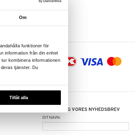
Om
andahålla funktioner för
n information från din enhet
 tur kombinera informationen
aling og
 deras tjänster. Du
Tillåt alla
TILMELD DIG VORES NYHEDSBREV
DIT NAVN: