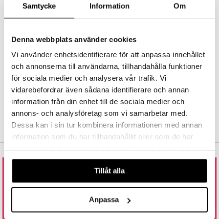
Samtycke
Information
Om
FRI FRAGT FRA 300 KR.
nic
a Mita
Hos Shopping4net udregnes grænsen for fri fragt ud fra hvilken(e)
afdeling(er) du handler fra. Læs mere »
k
Denna webbplats använder cookies
HURTIGE LEVERANCER
Bestillinger foretaget før kl. 13.00 afsendes normalt samme dag.
Vi använder enhetsidentifierare för att anpassa innehållet
ng
i
och annonserna till användarna, tillhandahålla funktioner
TRYG HANDEL
för sociala medier och analysera vår trafik. Vi
via faktura, kontokort, direkte betaling og kundekonto.
nic
vidarebefordrar även sådana identifierare och annan
information från din enhet till de sociala medier och
annons- och analysföretag som vi samarbetar med.
Dessa kan i sin tur kombinera informationen med annan
ng
information som du har tillhandahållit eller som de har
samlat in när du har använt deras tjänster. Du godkänner
våra cookies vid fortsatt användande av vår webbplats.
Tillåt alla
RING TIL OS ELLER SEND EN MAIL
80 88 36 11
Anpassa
ÅBNINGSTIDER: 9.00 - 15.00