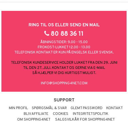
ersen & Findus
O Super Heroes
pi Langstrømpe
ic
RING TIL OS ELLER SEND EN MAIL
 MASKS
80 88 36 11
kemon
ÅBNINGSTIDER: 9.00 - 15.00
ållan
FROKOST-LUKKET 12.00 - 13.00
TELEFONISK KONTAKT ER KUN PÅ ENGELSK ELLER SVENSK.
derman
TELEFONISK KUNDESERVICE HOLDER LUKKET FRA DEN 29. JUNI
er Mario
TIL DEN 27. JULI. KONTAKT OS GERNE VIA E-MAIL
SÅ HJÆLPER VI DIG HURTIGST MULIGT.
INFO@SHOPPING4NET.COM
SUPPORT
MIN PROFIL
SPØRGSMÅL & SVAR
GLEMT PASSWORD
KONTAKT
BLIV AFFILIATE
COOKIES
INTEGRITETSPOLITIK
OM SHOPPING4NET
SALGSVILKÅR FOR SHOPPING4NET