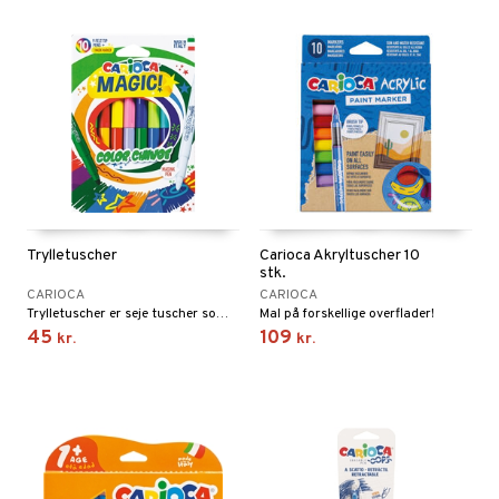
ersen & Findus
O Super Heroes
pi Langstrømpe
ic
 MASKS
kemon
ållan
derman
Trylletuscher
Carioca Akryltuscher 10
er Mario
stk.
CARIOCA
CARIOCA
Trylletuscher er seje tuscher som kan skifte farve.
Mal på forskellige overflader!
45
109
kr.
kr.