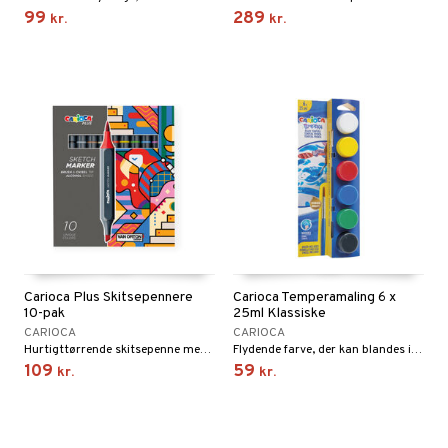
99
289
kr.
kr.
Carioca Plus Skitsepennere
Carioca Temperamaling 6 x
10-pak
25ml Klassiske
CARIOCA
CARIOCA
Hurtigttørrende skitsepenne med dobbeltspids og ergonomiske greb.
Flydende farve, der kan blandes i forskellige nuancer.
109
59
kr.
kr.