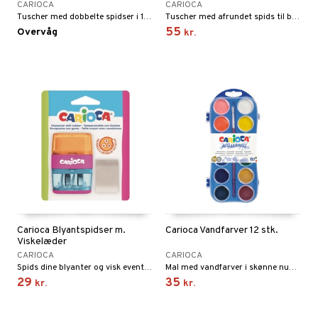
CARIOCA
CARIOCA
gtoys
Tuscher med dobbelte spidser i 12 fine farver.
Tuscher med afrundet spids til børn fra 2 år.
ler
iti
tnite
etøj
55
Overvåg
kr.
ens Barn
s
erbaner
GO Bluey
o
rsleg
ållan
ney
g
O City
badabado
andleg
ffi Love
neys Prinsesser
O Classic
ki
ndørsleg
l
O Creator
ndørsspil
zen
GO Disney
li Gris
O Disney Princess
ry Potter
GO DUPLO
lo Kitty
O Friends
Carioca Blyantspidser m.
Carioca Vandfarver 12 stk.
.L.
O Minecraft
Viskelæder
CARIOCA
CARIOCA
r Muh
GO Ninjago
Spids dine blyanter og visk eventuelle fejl ud.
Mal med vandfarver i skønne nuancer.
29
35
kr.
kr.
itroldene
GO Speed Champions
 Patrol
GO Spidey