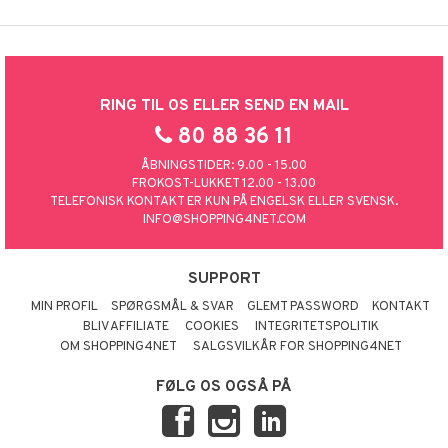
RING TIL OS ELLER SEND EN MAIL
80 88 36 11
ÅBNINGSTIDER: 9.00 - 15.00
FROKOST-LUKKET 12.00 - 13.00
TELEFONISK KONTAKT ER KUN PÅ ENGELSK ELLER SVENSK.
INFO@SHOPPING4NET.COM
SUPPORT
MIN PROFIL
SPØRGSMÅL & SVAR
GLEMT PASSWORD
KONTAKT
BLIV AFFILIATE
COOKIES
INTEGRITETSPOLITIK
OM SHOPPING4NET
SALGSVILKÅR FOR SHOPPING4NET
FØLG OS OGSÅ PÅ