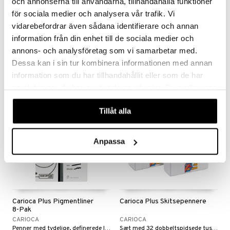
och annonserna till användarna, tillhandahålla funktioner
för sociala medier och analysera vår trafik. Vi
Carioca Oops Viskelæder
Carioca Parfumetuscher
vidarebefordrar även sådana identifierare och annan
Blækpen 6 stk.
Maxi
information från din enhet till de sociala medier och
CARIOCA
CARIOCA
Letviskelige penne med varmesensitivt blæk!
Tegn i fine farver med tuscher som dufter vidunderligt.
annons- och analysföretag som vi samarbetar med.
79
59
kr.
kr.
Dessa kan i sin tur kombinera informationen med annan
information som du har tillhandahållit eller som de har
samlat in när du har använt deras tjänster. Du godkänner
våra cookies vid fortsatt användande av vår webbplats.
Tillåt alla
Anpassa
Carioca Plus Pigmentliner
Carioca Plus Skitsepennere
8-Pak
CARIOCA
CARIOCA
Penner med tydelige, definerede linjer uden udtværing.
Sæt med 32 dobbeltspidsede tuschpenne.