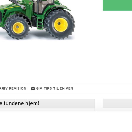
KRIV REVISION
GIV TIPS TIL EN VEN
kke fundene hjem!
kup under vores store UDSALG. Lige nu er
fyldt med fantastiske priser på en masse
 produkter.