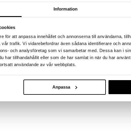
øber frem til og med 31/8 2026 men skynd dig - dine
odukter kan hurtigt blive udsolgt!
Information
LGET »
cookies
SIKU John De
e för att anpassa innehållet och annonserna till användarna, tillh
hn Deere 1:50 har bevægelig skovl og pendelarm.
Skovtrailer 1:
vår trafik. Vi vidarebefordrar även sådana identifierare och anna
SIKU
nnons- och analysföretag som vi samarbetar med. Dessa kan i sin
239
kr.
har tillhandahållit eller som de har samlat in när du har använt
 11,5 x 6,6 cm. Anbefales ikke til børn under 3 år.
ortsatt användande av vår webbplats.
Anpassa