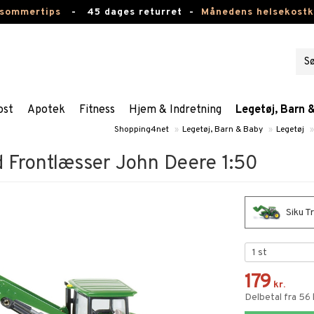
 sommertips
-
45 dages returret -
Månedens helsekost
ost
Apotek
Fitness
Hjem & Indretning
Legetøj, Barn 
Shopping4net
»
Legetøj, Barn & Baby
»
Legetøj
»
d Frontlæsser John Deere 1:50
Siku T
179
kr.
Delbetal fra 56