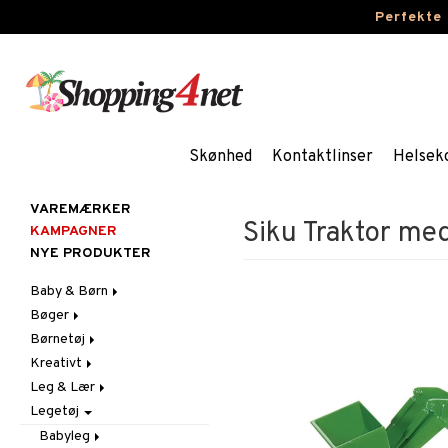
Perfekte
Skønhed
Kontaktlinser
Helsek
VAREMÆRKER
Siku Traktor me
KAMPAGNER
NYE PRODUKTER
Baby & Børn
Bøger
Aktivitet
Børnetøj
Badekåber & Håndklæder
Dagbøger
Babygym
Kreativt
Barnevogn-tilbehør
Kreative bøger
Accessories
Bid & Rangler
Leg & Lær
Fest
Malebøger
Badetøj & UV-tøj
Klistermærker
Skråstole
Kasketter & Solhatte
Legetøj
Gravid/Mor
Kjoler
Kreativt materiale
Eksperimenter
Sutteklude
Tilbehør
Indretning
Nattøj
Kreativt Sæt
Indlæringsspil
Uroer
Udklædning
Graviditet & amning
Babyleg