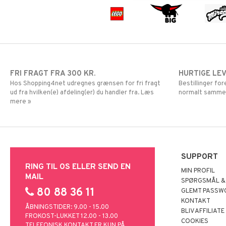
FRI FRAGT FRA 300 KR.
HURTIGE LE
Hos Shopping4net udregnes grænsen for fri fragt
Bestillinger fo
ud fra hvilken(e) afdeling(er) du handler fra. Læs
normalt samme
mere »
SUPPORT
RING TIL OS ELLER SEND EN
MIN PROFIL
MAIL
SPØRGSMÅL &
80 88 36 11
GLEMT PASSW
KONTAKT
ÅBNINGSTIDER: 9.00 - 15.00
BLIV AFFILIATE
FROKOST-LUKKET 12.00 - 13.00
COOKIES
TELEFONISK KONTAKT ER KUN PÅ