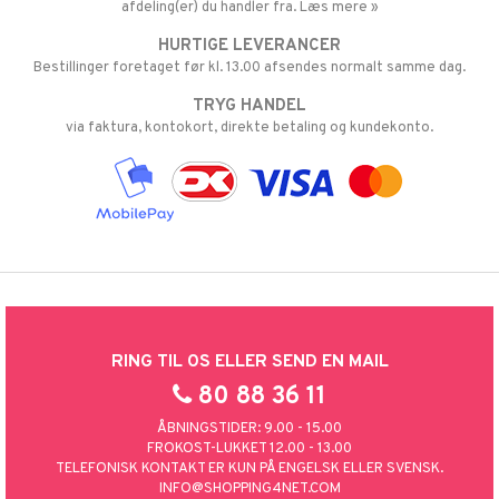
afdeling(er) du handler fra. Læs mere »
HURTIGE LEVERANCER
Bestillinger foretaget før kl. 13.00 afsendes normalt samme dag.
TRYG HANDEL
via faktura, kontokort, direkte betaling og kundekonto.
RING TIL OS ELLER SEND EN MAIL
80 88 36 11
ÅBNINGSTIDER: 9.00 - 15.00
FROKOST-LUKKET 12.00 - 13.00
TELEFONISK KONTAKT ER KUN PÅ ENGELSK ELLER SVENSK.
INFO@SHOPPING4NET.COM