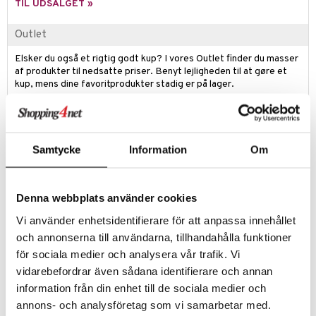
TIL UDSALGET »
ersen & Findus
Outlet
pi Langstrømpe
Elsker du også et rigtig godt kup? I vores Outlet finder du masser
 MASKS
af produkter til nedsatte priser. Benyt lejligheden til at gøre et
kup, mens dine favoritprodukter stadig er på lager.
kemon
Tilbuddet gælder så længe lager haves!
ållan
derman
Produktinfo
Samtycke
Information
Om
er Mario
Pyjamasheltene PJ Air Jet står altid klar når Pyjamasheltene skal ud
og bekæmpe skurke i byen. Flyet ser ud som i TV-serien og har lys- og
jer
lydeffekter, som gør legen endnu sjovere. Flyet leveres med en af
Denna webbplats använder cookies
figurerne, som kan sidde i førersædet og styre flyet. Flyets vinger
ejdskøretøjer
usholdning"
kan udvides og blive større og giver dermed en mere sikker flyvetur.
Vi använder enhetsidentifierare för att anpassa innehållet
Vinger, lyde og lys aktiveres med en enkelt knap, og barnet kan holde
er
ken & Køkkenredskaber
och annonserna till användarna, tillhandahålla funktioner
i håndtaget for at flyve af sted med flyet. Vingerne kan foldes
för sociala medier och analysera vår trafik. Vi
sammen, og det praktiske håndtag gør flyet let at tage med overalt.
ndbiler
gøring
anicals
bil
vidarebefordrar även sådana identifierare och annan
OBS! Produktet leveres usorteret og det er derfor en overraskelse
iti
tnite
hvilken figur, der medfølger i pakken.
etøj
information från din enhet till de sociala medier och
annons- och analysföretag som vi samarbetar med.
Øvrigt
erbaner
GO Bluey
o
rsleg