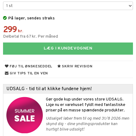
gtoys
ler
ens Barn
På lager, sendes straks
s
299
ållan
ney
kr.
Delbetal fra 67 kr. Per måned
ffi Love
neys Prinsesser
LÆG I KUNDEVOGNEN
l
zen
FØJ TIL ØNSKESEDDEL
SKRIV REVISION
li Gris
GIV TIPS TIL EN VEN
ry Potter
UDSALG - tid til at klikke fundene hjem!
lo Kitty
Gør gode kup under vores store UDSALG.
.L.
Lige nu er varehuset fyldt med fantastiske
priser på en masse spændende produkter.
r Muh
Udsalget løber frem til og med 31/8 2026 men
itroldene
skynd dig - dine yndlingsprodukter kan
hurtigt blive udsolgt!
 Patrol