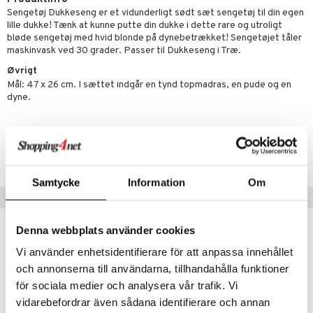
Sengetøj Dukkeseng er et vidunderligt sødt sæt sengetøj til din egen
gtoys
lille dukke! Tænk at kunne putte din dukke i dette rare og utroligt
bløde sengetøj med hvid blonde på dynebetrækket! Sengetøjet tåler
ens Barn
maskinvask ved 30 grader. Passer til Dukkeseng i Træ.
ållan
Øvrigt
Mål: 47 x 26 cm. I sættet indgår en tynd topmadras, en pude og en
ffi Love
dyne.
Artikelnr.
ndegård
yret
TMANH-1-XX
urer
este & Gyngedyr
Samtycke
Information
Om
 Real
lendere
Tips til dig
tlest Pet Shop
figurer
Denna webbplats använder cookies
leich - Fortidsdyr
blarna
jer
Vi använder enhetsidentifierare för att anpassa innehållet
leich - Heste
mse
ejdskøretøjer
usholdning"
och annonserna till användarna, tillhandahålla funktioner
leich - Wild Life
tman
er
ken & Køkkenredskaber
för sociala medier och analysera vår trafik. Vi
vidarebefordrar även sådana identifierare och annan
libompa
ndbiler
gøring
anicals
bil