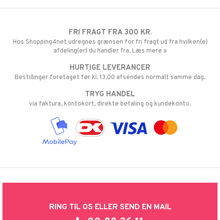
ersen & Findus
O Super Heroes
pi Langstrømpe
ic
FRI FRAGT FRA 300 KR.
Hos Shopping4net udregnes grænsen for fri fragt ud fra hvilken(e)
 MASKS
afdeling(er) du handler fra. Læs mere »
kemon
HURTIGE LEVERANCER
Bestillinger foretaget før kl. 13.00 afsendes normalt samme dag.
ållan
TRYG HANDEL
derman
via faktura, kontokort, direkte betaling og kundekonto.
er Mario
RING TIL OS ELLER SEND EN MAIL