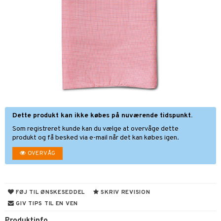
oration
vogne
eværelset
atshirts
sker
gisk legetøj
øjdyr
mper
etøjer
ndklæder
hirts
ele
teriale
i & Klodser
evaring
kkelegetøj
pleje
ilen
gings
O Builder
hed
øj & strømper
 Mal
huse
getøj
ter & Tilbehør
aply
omag
ndby
pper
ker
dser
dby Stockholm
ne madservice
ionfigurer
ør
gformers
itroldene
gesmækker
y Born
te & Huer
ktøj
pi Hoppetossa
kasser & Madopbevaring
bie
igt
Dette produkt kan ikke købes på nuværende tidspunkt.
Som registreret kunde kan du vælge at overvåge dette
i Villa Villekulla
teflasker & Tilbehør
comelon
nge
produkt og få besked via e-mail når det kan købes igen.
dflasker & Tilbehør
ney Prinsesser
ykker
OVERVÅG
ketilbehør
briller
by's Dollhouse
 håret
FØJ TIL ØNSKESEDDEL
SKRIV REVISION
py Friends
GIV TIPS TIL EN VEN
.L.
Produktinfo