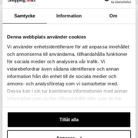
Samtycke
Information
Om
Denna webbplats använder cookies
Vi använder enhetsidentifierare för att anpassa innehållet
och annonserna till användarna, tillhandahålla funktioner
för sociala medier och analysera vår trafik. Vi
vidarebefordrar även sådana identifierare och annan
information från din enhet till de sociala medier och
Babblarna Lære Gå Vogn Blå
Micki Gåvogn Blå
annons- och analysföretag som vi samarbetar med.
BABBLARNA
MICKI
Dessa kan i sin tur kombinera informationen med annan
299
349
kr.
kr.
information som du har tillhandahållit eller som de har
samlat in när du har använt deras tjänster. Du godkänner
våra cookies vid fortsatt användande av vår webbplats.
Tillåt alla
Anpassa