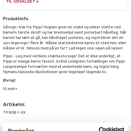
ilstilbehør
TIL UDSALGET »
.L.
O Minecraft
r Muh
GO Ninjago
Produktinfo
Gåvogn i træ fra Pippi! Vognen giver en stabil og sikker støtte ved
itroldene
GO Speed Champions
barnets første skridt og har bremsehjul samt justerbart håndtag. Når
 Patrol
barnet har lært at gå, kan håndtaget justeres, og vupti bliver det en
GO Spidey
sjov legevogn i flere år. Måske skal klodserne køres et sted hen, eller
ersen & Findus
O Super Heroes
måske vil Hr. Nilsson med på en tur? Lad legen vise vejen på rejsen!
Pippi - Leg med verdens stærkeste pige! Det er ikke underligt, at
pi Langstrømpe
ic
Pippi er mange børns favorit. Astrid Lindgrens fortællinger om Pippi
Langstrømpe fortsætter med at underholde børn, og Ingrid Vang
 MASKS
Nymans klassiske illustrationer giver legetøjet legende liv.
kemon
Øvrigt
ållan
10 mdr+
derman
Artikelnr.
er Mario
TPN38-1-XX
Tips til dig