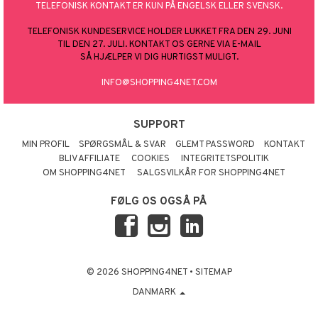
TELEFONISK KONTAKT ER KUN PÅ ENGELSK ELLER SVENSK.
TELEFONISK KUNDESERVICE HOLDER LUKKET FRA DEN 29. JUNI
TIL DEN 27. JULI. KONTAKT OS GERNE VIA E-MAIL
SÅ HJÆLPER VI DIG HURTIGST MULIGT.
INFO@SHOPPING4NET.COM
SUPPORT
MIN PROFIL
SPØRGSMÅL & SVAR
GLEMT PASSWORD
KONTAKT
BLIV AFFILIATE
COOKIES
INTEGRITETSPOLITIK
OM SHOPPING4NET
SALGSVILKÅR FOR SHOPPING4NET
FØLG OS OGSÅ PÅ
© 2026 SHOPPING4NET
•
SITEMAP
DANMARK