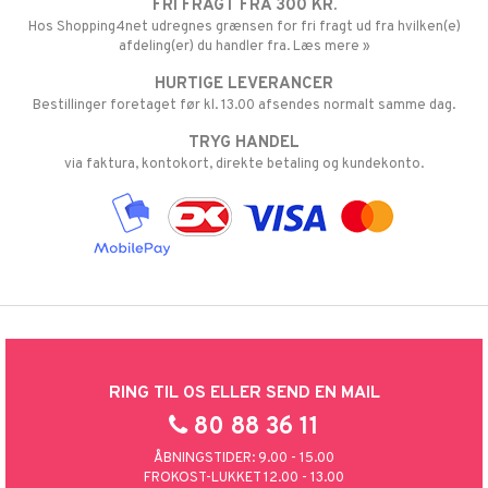
FRI FRAGT FRA 300 KR.
Hos Shopping4net udregnes grænsen for fri fragt ud fra hvilken(e)
afdeling(er) du handler fra. Læs mere »
HURTIGE LEVERANCER
Bestillinger foretaget før kl. 13.00 afsendes normalt samme dag.
TRYG HANDEL
via faktura, kontokort, direkte betaling og kundekonto.
RING TIL OS ELLER SEND EN MAIL
80 88 36 11
ÅBNINGSTIDER: 9.00 - 15.00
FROKOST-LUKKET 12.00 - 13.00