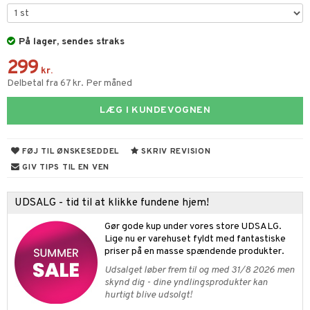
ketilbehør
leich - Fortidsdyr
blarna
jer
by's Dollhouse
leich - Heste
På lager, sendes straks
mse
ejdskøretøjer
usholdning"
299
py Friends
leich - Wild Life
tman
er
ken & Køkkenredskaber
kr.
Delbetal fra 67 kr. Per måned
.L.
libompa
ndbiler
gøring
anicals
bil
LÆG I KUNDEVOGNEN
gtoys
ler
iti
tnite
etøj
ens Barn
s
erbaner
GO Bluey
o
rsleg
FØJ TIL ØNSKESEDDEL
SKRIV REVISION
ållan
ney
g
O City
badabado
andleg
GIV TIPS TIL EN VEN
ffi Love
neys Prinsesser
O Classic
ki
ndørsleg
ikker
UDSALG - tid til at klikke fundene hjem!
l
O Creator
ndørsspil
ikker
il
t
Gør gode kup under vores store UDSALG.
zen
GO Disney
Lige nu er varehuset fyldt med fantastiske
0 brikker
il
mål & svar
priser på en masse spændende produkter.
li Gris
O Disney Princess
espil
pil
Udsalget løber frem til og med 31/8 2026 men
rodukt
ry Potter
GO DUPLO
skynd dig - dine yndlingsprodukter kan
slespil
hurtigt blive udsolgt!
elingen
lo Kitty
O Friends