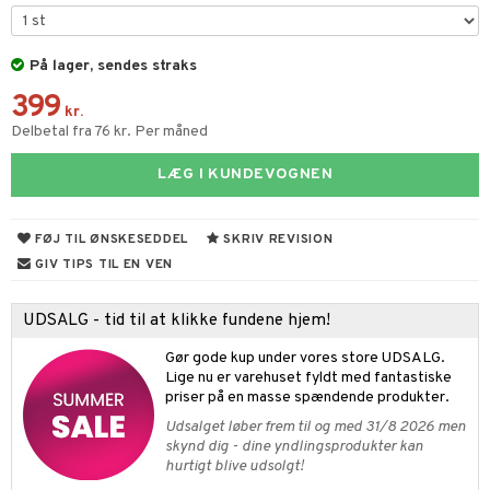
ketilbehør
leich - Fortidsdyr
blarna
jer
by's Dollhouse
leich - Heste
På lager, sendes straks
mse
ejdskøretøjer
usholdning"
399
py Friends
leich - Wild Life
tman
er
ken & Køkkenredskaber
kr.
Delbetal fra 76 kr. Per måned
.L.
libompa
ndbiler
gøring
anicals
bil
LÆG I KUNDEVOGNEN
gtoys
ler
iti
tnite
etøj
ens Barn
s
erbaner
GO Bluey
o
rsleg
FØJ TIL ØNSKESEDDEL
SKRIV REVISION
ållan
ney
g
O City
badabado
andleg
GIV TIPS TIL EN VEN
ffi Love
neys Prinsesser
O Classic
ki
ndørsleg
ikker
UDSALG - tid til at klikke fundene hjem!
l
O Creator
ndørsspil
ikker
il
t
Gør gode kup under vores store UDSALG.
zen
GO Disney
Lige nu er varehuset fyldt med fantastiske
0 brikker
il
mål & svar
priser på en masse spændende produkter.
li Gris
O Disney Princess
espil
pil
Udsalget løber frem til og med 31/8 2026 men
rodukt
ry Potter
GO DUPLO
skynd dig - dine yndlingsprodukter kan
slespil
hurtigt blive udsolgt!
elingen
lo Kitty
O Friends