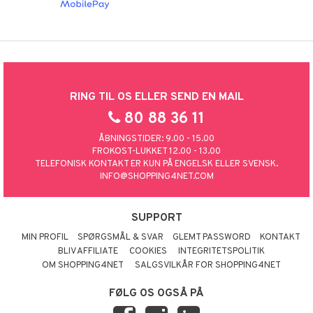
RING TIL OS ELLER SEND EN MAIL
80 88 36 11
ÅBNINGSTIDER: 9.00 - 15.00
FROKOST-LUKKET 12.00 - 13.00
TELEFONISK KONTAKT ER KUN PÅ ENGELSK ELLER SVENSK.
INFO@SHOPPING4NET.COM
SUPPORT
MIN PROFIL
SPØRGSMÅL & SVAR
GLEMT PASSWORD
KONTAKT
BLIV AFFILIATE
COOKIES
INTEGRITETSPOLITIK
OM SHOPPING4NET
SALGSVILKÅR FOR SHOPPING4NET
FØLG OS OGSÅ PÅ