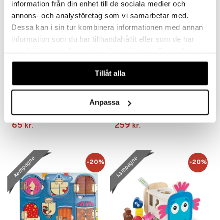
information från din enhet till de sociala medier och
annons- och analysföretag som vi samarbetar med.
Dessa kan i sin tur kombinera informationen med annan
information som du har tillhandahållit eller som de har
samlat in när du har använt deras tjänster. Du godkänner
våra cookies vid fortsatt användande av vår webbplats.
Tillåt alla
Playgro Min Første Fodbold
Toomies Pic & Pop
Anpassa
PLAYGRO
TOMY
65
259
kr.
kr.
kampagne
kampagne
-20%
-20%