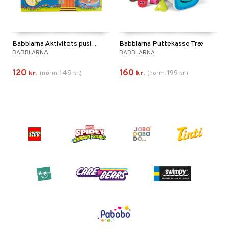
Babblarna Aktivitets puslespil i Mit Hus
Babblarna Puttekasse Træ
BABBLARNA
BABBLARNA
120
160
149
199
kr.
(
norm.
kr.
)
kr.
(
norm.
kr.
)