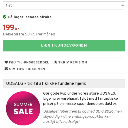
ketilbehør
leich - Fortidsdyr
blarna
jer
by's Dollhouse
leich - Heste
På lager, sendes straks
mse
ejdskøretøjer
usholdning"
199
py Friends
leich - Wild Life
tman
er
ken & Køkkenredskaber
kr.
Delbetal fra 58 kr. Per måned
.L.
libompa
ndbiler
gøring
anicals
bil
LÆG I KUNDEVOGNEN
gtoys
ler
iti
tnite
etøj
ens Barn
s
erbaner
GO Bluey
o
rsleg
FØJ TIL ØNSKESEDDEL
SKRIV REVISION
ållan
ney
g
O City
badabado
andleg
GIV TIPS TIL EN VEN
ffi Love
neys Prinsesser
O Classic
ki
ndørsleg
ikker
UDSALG - tid til at klikke fundene hjem!
l
O Creator
ndørsspil
ikker
il
t
Gør gode kup under vores store UDSALG.
zen
GO Disney
Lige nu er varehuset fyldt med fantastiske
0 brikker
il
mål & svar
priser på en masse spændende produkter.
li Gris
O Disney Princess
espil
pil
Udsalget løber frem til og med 31/8 2026 men
rodukt
ry Potter
GO DUPLO
skynd dig - dine yndlingsprodukter kan
slespil
hurtigt blive udsolgt!
elingen
lo Kitty
O Friends