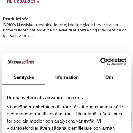
ilstilbehør
TIL UDSALGET »
.L.
O Minecraft
r Muh
GO Ninjago
Produktinfo
BRIO's klassiske træstable-legetøj i dejlige glade farver træner
itroldene
GO Speed Champions
barnets koordinationsevne og evne til at sætte ting i rækkefølge og
genkende farver.
 Patrol
GO Spidey
ersen & Findus
O Super Heroes
Øvrigt
pi Langstrømpe
ic
Højde 23 cm.
 MASKS
Anbefales fra 19 måneder.
Samtycke
Information
Om
kemon
ållan
Artikelnr.
Denna webbplats använder cookies
TS00C-1-XX
derman
Vi använder enhetsidentifierare för att anpassa innehållet
er Mario
och annonserna till användarna, tillhandahålla funktioner
Populære produkter
för sociala medier och analysera vår trafik. Vi
vidarebefordrar även sådana identifierare och annan