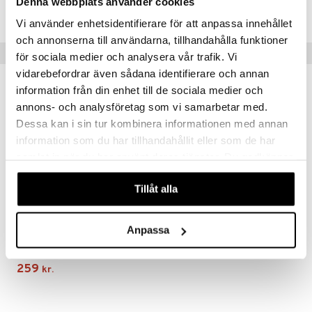
Denna webbplats använder cookies
ilstilbehør
THB07-1-XX
.L.
O Minecraft
Vi använder enhetsidentifierare för att anpassa innehållet
och annonserna till användarna, tillhandahålla funktioner
r Muh
GO Ninjago
Tips til dig
för sociala medier och analysera vår trafik. Vi
itroldene
GO Speed Champions
vidarebefordrar även sådana identifierare och annan
 Patrol
information från din enhet till de sociala medier och
GO Spidey
annons- och analysföretag som vi samarbetar med.
ersen & Findus
O Super Heroes
Dessa kan i sin tur kombinera informationen med annan
pi Langstrømpe
ic
information som du har tillhandahållit eller som de har
samlat in när du har använt deras tjänster. Du godkänner
 MASKS
våra cookies vid fortsatt användande av vår webbplats.
kemon
Tillåt alla
ållan
Anpassa
Happy Baby Traktor + Anhænger
derman
HAPPY BABY
er Mario
259
kr.