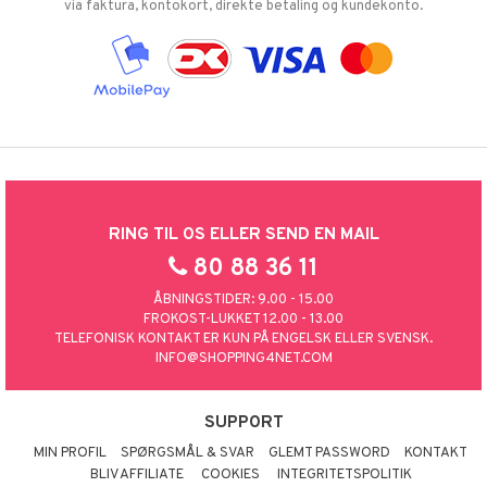
via faktura, kontokort, direkte betaling og kundekonto.
RING TIL OS ELLER SEND EN MAIL
80 88 36 11
ÅBNINGSTIDER: 9.00 - 15.00
FROKOST-LUKKET 12.00 - 13.00
TELEFONISK KONTAKT ER KUN PÅ ENGELSK ELLER SVENSK.
INFO@SHOPPING4NET.COM
SUPPORT
MIN PROFIL
SPØRGSMÅL & SVAR
GLEMT PASSWORD
KONTAKT
BLIV AFFILIATE
COOKIES
INTEGRITETSPOLITIK