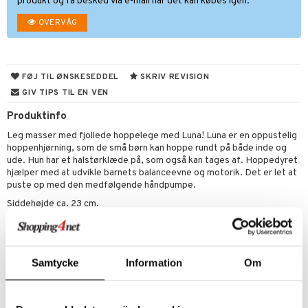
produkt og få besked via e-mail når det kan købes igen.
ketilbehør
leich - Fortidsdyr
blarna
jer
OVERVÅG
by's Dollhouse
leich - Heste
mse
ejdskøretøjer
usholdning"
py Friends
leich - Wild Life
tman
er
ken & Køkkenredskaber
FØJ TIL ØNSKESEDDEL
SKRIV REVISION
.L.
libompa
ndbiler
gøring
anicals
bil
GIV TIPS TIL EN VEN
gtoys
ler
iti
Produktinfo
tnite
etøj
ens Barn
Leg masser med fjollede hoppelege med Luna! Luna er en oppustelig
s
erbaner
GO Bluey
o
rsleg
hoppenhjørning, som de små børn kan hoppe rundt på både inde og
ållan
ude. Hun har et halstørklæde på, som også kan tages af. Hoppedyret
ney
g
O City
badabado
andleg
hjælper med at udvikle barnets balanceevne og motorik. Det er let at
ffi Love
neys Prinsesser
puste op med den medfølgende håndpumpe.
O Classic
ki
ndørsleg
ikker
Siddehøjde ca. 23 cm.
l
O Creator
ndørsspil
ikker
il
Maksimumvægt 50 kg.
t
zen
GO Disney
0 brikker
il
Øvrigt
mål & svar
li Gris
O Disney Princess
espil
pil
+18 måneder
Samtycke
Information
Om
rodukt
ry Potter
GO DUPLO
slespil
elingen
Artikelnr.
lo Kitty
O Friends