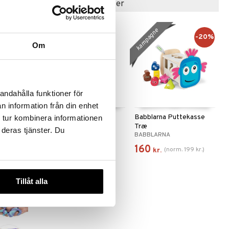
Populære produkter
kampagne
-20%
Om
andahålla funktioner för
n information från din enhet
ets My Pet
4 Kids Sticky Hands 4
Babblarna Puttekasse
 tur kombinera informationen
stk.
Træ
 deras tjänster. Du
TS
4 KIDS
BABBLARNA
19
160
(
norm.
199
kr.
)
kr.
kr.
Tillåt alla