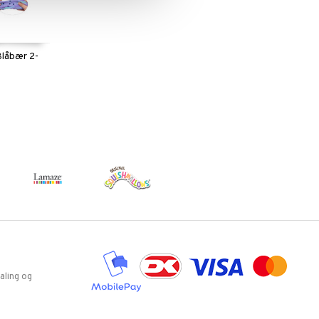
Blåbær 2-
aling og