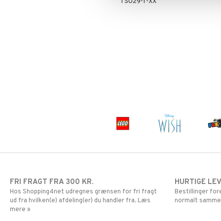
TSU29-1-XX
Super Mario
FRI FRAGT FRA 300 KR.
HURTIGE LE
Hos Shopping4net udregnes grænsen for fri fragt
Bestillinger fo
ud fra hvilken(e) afdeling(er) du handler fra. Læs
normalt samme
mere »