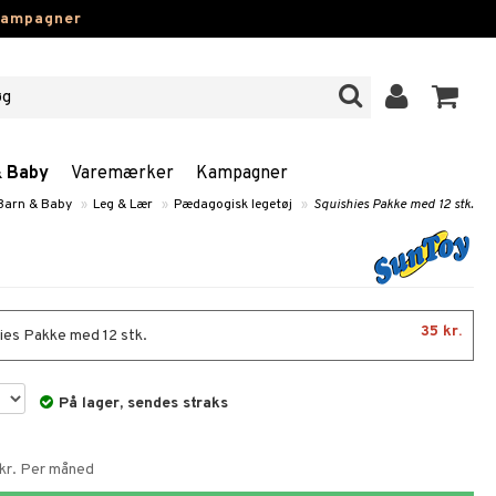
kampagner
& Baby
Varemærker
Kampagner
 Barn & Baby
»
Leg & Lær
»
Pædagogisk legetøj
»
Squishies Pakke med 12 stk.
35 kr.
ies Pakke med 12 stk.
På lager, sendes straks
 kr. Per måned