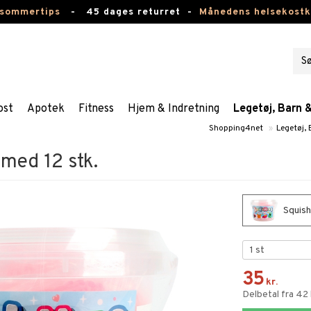
 sommertips
-
45 dages returret -
Månedens helsekost
ost
Apotek
Fitness
Hjem & Indretning
Legetøj, Barn 
Shopping4net
»
Legetøj,
med 12 stk.
Squish
35
kr.
Delbetal fra 42