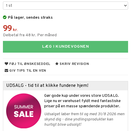
figurer
ketilbehør
leich - Fortidsdyr
blarna
jer
På lager, sendes straks
by's Dollhouse
leich - Heste
mse
ejdskøretøjer
usholdning"
99
py Friends
leich - Wild Life
tman
er
kr.
ken & Køkkenredskaber
Delbetal fra 48 kr. Per måned
.L.
libompa
ndbiler
gøring
anicals
bil
LÆG I KUNDEVOGNEN
gtoys
ler
iti
tnite
etøj
ens Barn
s
erbaner
GO Bluey
o
rsleg
FØJ TIL ØNSKESEDDEL
SKRIV REVISION
ållan
ney
g
O City
badabado
GIV TIPS TIL EN VEN
andleg
ffi Love
neys Prinsesser
O Classic
ki
ndørsleg
UDSALG - tid til at klikke fundene hjem!
l
O Creator
ndørsspil
Gør gode kup under vores store UDSALG.
zen
GO Disney
Lige nu er varehuset fyldt med fantastiske
priser på en masse spændende produkter.
li Gris
O Disney Princess
Udsalget løber frem til og med 31/8 2026 men
skynd dig - dine yndlingsprodukter kan
ry Potter
GO DUPLO
hurtigt blive udsolgt!
lo Kitty
O Friends