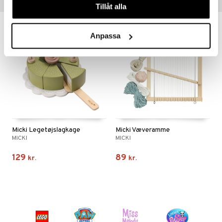
Tips til dig
Tillåt alla
Anpassa
Micki Legetøjslagkage
Micki Væveramme
MICKI
MICKI
129
89
kr.
kr.