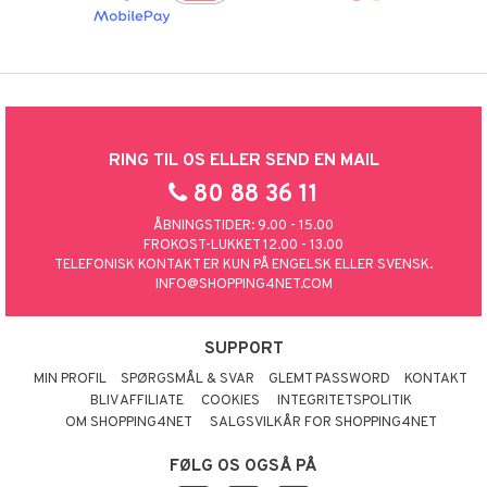
RING TIL OS ELLER SEND EN MAIL
80 88 36 11
ÅBNINGSTIDER: 9.00 - 15.00
FROKOST-LUKKET 12.00 - 13.00
TELEFONISK KONTAKT ER KUN PÅ ENGELSK ELLER SVENSK.
INFO@SHOPPING4NET.COM
SUPPORT
MIN PROFIL
SPØRGSMÅL & SVAR
GLEMT PASSWORD
KONTAKT
BLIV AFFILIATE
COOKIES
INTEGRITETSPOLITIK
OM SHOPPING4NET
SALGSVILKÅR FOR SHOPPING4NET
FØLG OS OGSÅ PÅ