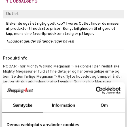
TIL UDSALGET »
.L.
O Minecraft
Outlet
r Muh
GO Ninjago
Elsker du også et rigtig godt kup? I vores Outlet finder du masser
itroldene
GO Speed Champions
af produkter til nedsatte priser. Benyt lejligheden til at gøre et
kup, mens dine favoritprodukter stadig er på lager.
 Patrol
GO Spidey
Tilbuddet gælder så længe lager haves!
ersen & Findus
O Super Heroes
pi Langstrømpe
ic
Produktinfo
ROOAR - hør Mighty Walking Megasaur T-Rex brøle! Den realistiske
 MASKS
Mighty Megasaur er fuld af fine detaljer og har bevægelige arme og
kemon
ben. Se den farlige Megasaur T-Rex flytte hovedet og trampe hårdt i
jorden når de rødglødende øjne tændes. Denne vilde Megasaur
ållan
indeholder nok action til timevis af vilde eventyrlege. Figuren måler
30 cm.
derman
Øvrigt
Samtycke
Information
Om
er Mario
Alder: +3 år
Artikelnr.
Denna webbplats använder cookies