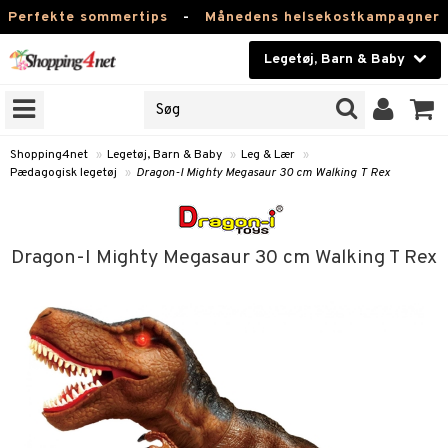
Perfekte sommertips
-
Månedens helsekostkampagner
Legetøj, Barn & Baby
RKER
Skønhed
NER
ODUKTER
Kontaktlinser
Shopping4net
»
Legetøj, Barn & Baby
»
Leg & Lær
»
Pædagogisk legetøj
»
Dragon-I Mighty Megasaur 30 cm Walking T Rex
Helsekost
Børn
Apotek
et
Dragon-I Mighty Megasaur 30 cm Walking T Rex
bygym
ber & Håndklæder
er
Fitness
 & Rangler
ogn-tilbehør
e bøger
ories
Hjem & Indretning
åstole
ketter & Solhatte
ær
ger
j & UV-tøj
rmærker
Legetøj, Barn & Baby
teklude
behør
/Mor
t materiale
imenter
Varemærker
er
klædning
viditet & amning
ing
vt Sæt
ngsspil
Kampagner
nemøbler
ele
ervoks
enter