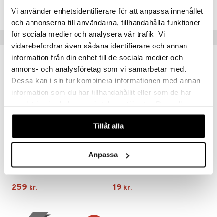
TIK02-1-XX
Vi använder enhetsidentifierare för att anpassa innehållet
och annonserna till användarna, tillhandahålla funktioner
för sociala medier och analysera vår trafik. Vi
Populære produkter
vidarebefordrar även sådana identifierare och annan
information från din enhet till de sociala medier och
annons- och analysföretag som vi samarbetar med.
Dessa kan i sin tur kombinera informationen med annan
information som du har tillhandahållit eller som de har
samlat in när du har använt deras tjänster. Du godkänner
våra cookies vid fortsatt användande av vår webbplats.
Tillåt alla
Anpassa
Little Live Pets My Pet Lamb
4 Kids Sticky Hands 4 stk.
LITTLE LIVE PETS
4 KIDS
259
19
kr.
kr.