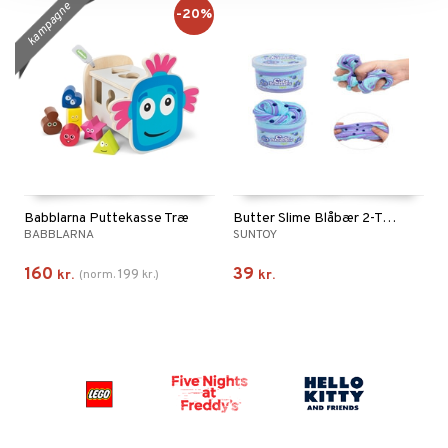
kampagne
-20%
Babblarna Puttekasse Træ
Butter Slime Blåbær 2-Tone
BABBLARNA
SUNTOY
160
39
199
kr.
(
norm.
kr.
)
kr.