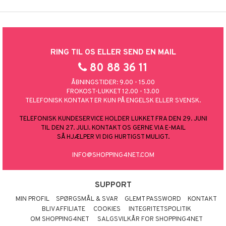
RING TIL OS ELLER SEND EN MAIL
80 88 36 11
ÅBNINGSTIDER: 9.00 - 15.00
FROKOST-LUKKET 12.00 - 13.00
TELEFONISK KONTAKT ER KUN PÅ ENGELSK ELLER SVENSK.
TELEFONISK KUNDESERVICE HOLDER LUKKET FRA DEN 29. JUNI
TIL DEN 27. JULI. KONTAKT OS GERNE VIA E-MAIL
SÅ HJÆLPER VI DIG HURTIGST MULIGT.
INFO@SHOPPING4NET.COM
SUPPORT
MIN PROFIL
SPØRGSMÅL & SVAR
GLEMT PASSWORD
KONTAKT
BLIV AFFILIATE
COOKIES
INTEGRITETSPOLITIK
OM SHOPPING4NET
SALGSVILKÅR FOR SHOPPING4NET