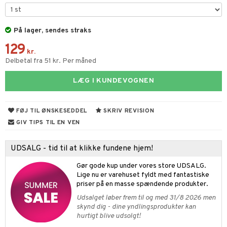
figurer
ketilbehør
leich - Fortidsdyr
blarna
jer
På lager, sendes straks
by's Dollhouse
leich - Heste
mse
ejdskøretøjer
usholdning"
129
py Friends
leich - Wild Life
tman
er
kr.
ken & Køkkenredskaber
Delbetal fra 51 kr. Per måned
.L.
libompa
ndbiler
gøring
anicals
bil
LÆG I KUNDEVOGNEN
gtoys
ler
iti
tnite
etøj
ens Barn
s
erbaner
GO Bluey
o
rsleg
FØJ TIL ØNSKESEDDEL
SKRIV REVISION
ållan
ney
g
O City
badabado
GIV TIPS TIL EN VEN
andleg
ffi Love
neys Prinsesser
O Classic
ki
ndørsleg
UDSALG - tid til at klikke fundene hjem!
l
O Creator
ndørsspil
Gør gode kup under vores store UDSALG.
zen
GO Disney
Lige nu er varehuset fyldt med fantastiske
priser på en masse spændende produkter.
li Gris
O Disney Princess
Udsalget løber frem til og med 31/8 2026 men
skynd dig - dine yndlingsprodukter kan
ry Potter
GO DUPLO
hurtigt blive udsolgt!
lo Kitty
O Friends