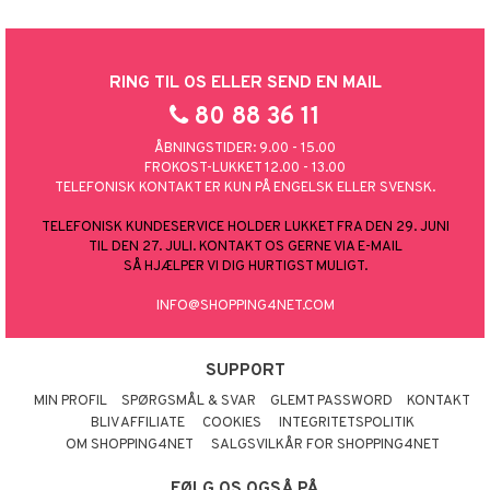
RING TIL OS ELLER SEND EN MAIL
80 88 36 11
ÅBNINGSTIDER: 9.00 - 15.00
FROKOST-LUKKET 12.00 - 13.00
TELEFONISK KONTAKT ER KUN PÅ ENGELSK ELLER SVENSK.
TELEFONISK KUNDESERVICE HOLDER LUKKET FRA DEN 29. JUNI
TIL DEN 27. JULI. KONTAKT OS GERNE VIA E-MAIL
SÅ HJÆLPER VI DIG HURTIGST MULIGT.
INFO@SHOPPING4NET.COM
SUPPORT
MIN PROFIL
SPØRGSMÅL & SVAR
GLEMT PASSWORD
KONTAKT
BLIV AFFILIATE
COOKIES
INTEGRITETSPOLITIK
OM SHOPPING4NET
SALGSVILKÅR FOR SHOPPING4NET
FØLG OS OGSÅ PÅ