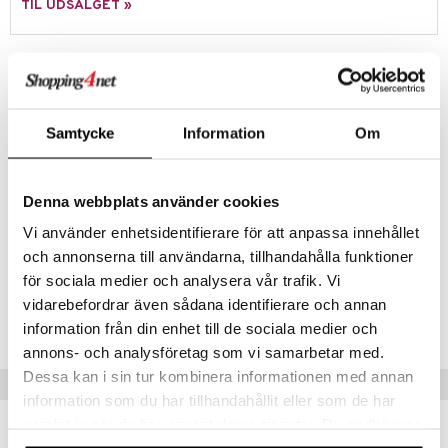
TIL UDSALGET »
.L.
O Minecraft
Produktinfo
r Muh
GO Ninjago
Et trendy mini-digitalkamera, som du kan tage med dig overalt!
itroldene
GO Speed Champions
Sæt det på din taske med nøgleringen, og tag billeder og optag
 Patrol
Samtycke
Information
Om
GO Spidey
videoer hvor som helst, når som helst. Inkluderer miniskærm,
farvefilter.
ersen & Findus
O Super Heroes
pi Langstrømpe
Denna webbplats använder cookies
ic
Øvrigt
Vi använder enhetsidentifierare för att anpassa innehållet
 MASKS
8 år+
och annonserna till användarna, tillhandahålla funktioner
kemon
för sociala medier och analysera vår trafik. Vi
Artikelnr.
ållan
vidarebefordrar även sådana identifierare och annan
TAS51-1-XX
information från din enhet till de sociala medier och
derman
annons- och analysföretag som vi samarbetar med.
er Mario
Dessa kan i sin tur kombinera informationen med annan
Tips til dig
information som du har tillhandahållit eller som de har
samlat in när du har använt deras tjänster. Du godkänner