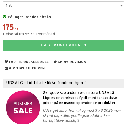
figurer
ketilbehør
leich - Fortidsdyr
blarna
jer
På lager, sendes straks
by's Dollhouse
leich - Heste
mse
ejdskøretøjer
usholdning"
175
py Friends
leich - Wild Life
tman
er
kr.
ken & Køkkenredskaber
Delbetal fra 55 kr. Per måned
.L.
libompa
ndbiler
gøring
anicals
bil
LÆG I KUNDEVOGNEN
gtoys
ler
iti
tnite
etøj
ens Barn
s
erbaner
GO Bluey
o
rsleg
FØJ TIL ØNSKESEDDEL
SKRIV REVISION
ållan
ney
g
O City
badabado
GIV TIPS TIL EN VEN
andleg
ffi Love
neys Prinsesser
O Classic
ki
ndørsleg
UDSALG - tid til at klikke fundene hjem!
l
O Creator
ndørsspil
Gør gode kup under vores store UDSALG.
zen
GO Disney
Lige nu er varehuset fyldt med fantastiske
priser på en masse spændende produkter.
li Gris
O Disney Princess
Udsalget løber frem til og med 31/8 2026 men
skynd dig - dine yndlingsprodukter kan
ry Potter
GO DUPLO
hurtigt blive udsolgt!
lo Kitty
O Friends