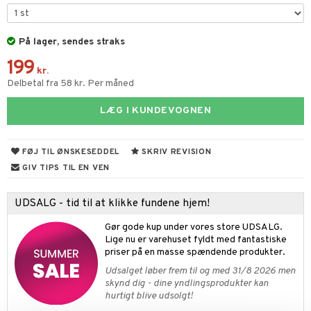
figurer
ketilbehør
leich - Fortidsdyr
blarna
jer
På lager, sendes straks
by's Dollhouse
leich - Heste
mse
ejdskøretøjer
usholdning"
199
py Friends
leich - Wild Life
tman
er
kr.
ken & Køkkenredskaber
Delbetal fra 58 kr. Per måned
.L.
libompa
ndbiler
gøring
anicals
bil
LÆG I KUNDEVOGNEN
gtoys
ler
iti
tnite
etøj
ens Barn
s
erbaner
GO Bluey
o
rsleg
FØJ TIL ØNSKESEDDEL
SKRIV REVISION
ållan
ney
g
O City
badabado
GIV TIPS TIL EN VEN
andleg
ffi Love
neys Prinsesser
O Classic
ki
ndørsleg
UDSALG - tid til at klikke fundene hjem!
l
O Creator
ndørsspil
Gør gode kup under vores store UDSALG.
zen
GO Disney
Lige nu er varehuset fyldt med fantastiske
priser på en masse spændende produkter.
li Gris
O Disney Princess
Udsalget løber frem til og med 31/8 2026 men
skynd dig - dine yndlingsprodukter kan
ry Potter
GO DUPLO
hurtigt blive udsolgt!
lo Kitty
O Friends