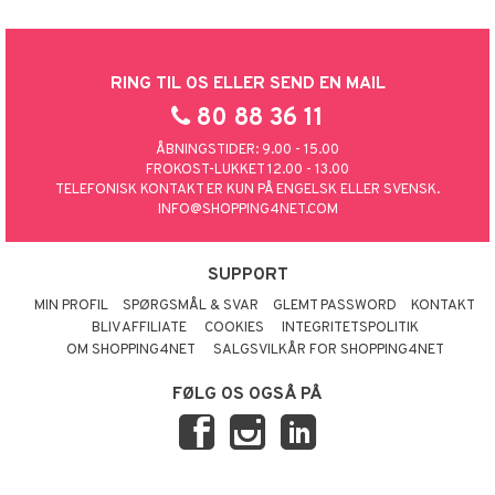
RING TIL OS ELLER SEND EN MAIL
80 88 36 11
ÅBNINGSTIDER: 9.00 - 15.00
FROKOST-LUKKET 12.00 - 13.00
TELEFONISK KONTAKT ER KUN PÅ ENGELSK ELLER SVENSK.
INFO@SHOPPING4NET.COM
SUPPORT
MIN PROFIL
SPØRGSMÅL & SVAR
GLEMT PASSWORD
KONTAKT
BLIV AFFILIATE
COOKIES
INTEGRITETSPOLITIK
OM SHOPPING4NET
SALGSVILKÅR FOR SHOPPING4NET
FØLG OS OGSÅ PÅ