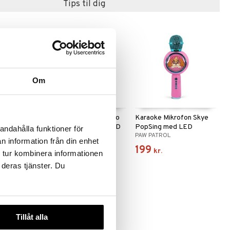
Tips til dig
Om
fon Bluey
Karaoke Mikrofon Hello
Karaoke Mikrofon Skye
 LED
Kitty PopSing med LED
PopSing med LED
andahålla funktioner för
HELLO KITTY & FRIENDS
PAW PATROL
n information från din enhet
199
199
kr.
kr.
 tur kombinera informationen
 deras tjänster. Du
Tillåt alla