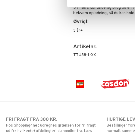
Super Mario
Mikrofonen er udstyret med et gen
5 timers kontinuerlig brug på en
bekvem opladning, så du kan hold
Øvrigt
3 år+
Artikelnr.
TTU38-1-XX
FRI FRAGT FRA 300 KR.
HURTIGE LE
Hos Shopping4net udregnes grænsen for fri fragt
Bestillinger fo
ud fra hvilken(e) afdeling(er) du handler fra. Læs
normalt samme