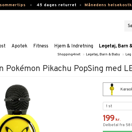
 sommertips
-
45 dages returret -
Månedens helsekost
ost
Apotek
Fitness
Hjem & Indretning
Legetøj, Barn 
Shopping4net
»
Legetøj, Barn & Baby
»
Leg
on Pokémon Pikachu PopSing med L
Karaok
199
kr.
Delbetal fra 58