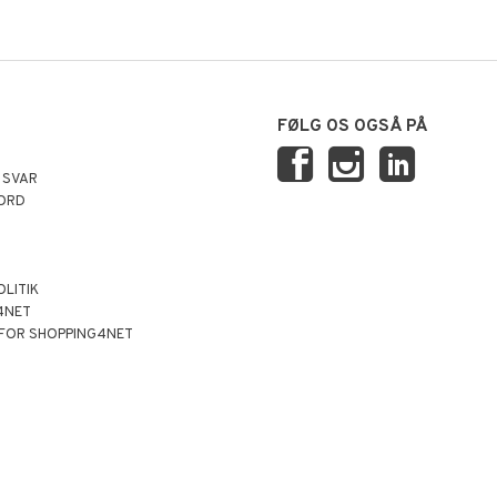
FØLG OS OGSÅ PÅ
 SVAR
ORD
OLITIK
4NET
 FOR SHOPPING4NET