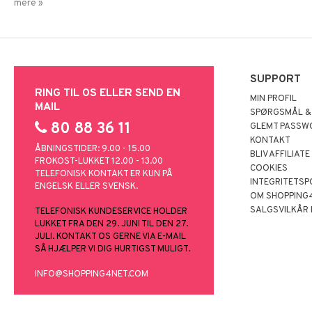
mere »
SUPPORT
RING TIL OS ELLER SEND EN
MIN PROFIL
MAIL
SPØRGSMÅL &
80 88 36 11
GLEMT PASSW
KONTAKT
ÅBNINGSTIDER: 9.00 - 15.00
BLIV AFFILIATE
FROKOST-LUKKET 12.00 - 13.00
COOKIES
TELEFONISK KONTAKT ER KUN PÅ
INTEGRITETSP
ENGELSK ELLER SVENSK.
OM SHOPPING
SALGSVILKÅR
TELEFONISK KUNDESERVICE HOLDER
LUKKET FRA DEN 29. JUNI TIL DEN 27.
JULI. KONTAKT OS GERNE VIA E-MAIL
SÅ HJÆLPER VI DIG HURTIGST MULIGT.
INFO@SHOPPING4NET.COM