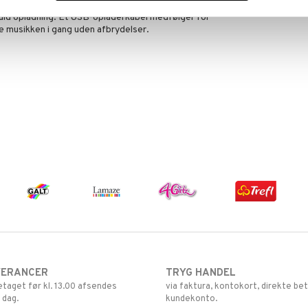
opladeligt batteri med høj kapacitet og giver op til
 fuld opladning. Et USB-opladerkabel medfølger for
e musikken i gang uden afbrydelser.
VERANCER
TRYG HANDEL
retaget før kl. 13.00 afsendes
via faktura, kontokort, direkte bet
 dag.
kundekonto.