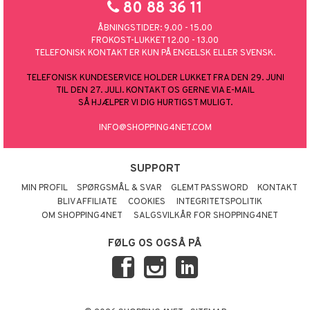
80 88 36 11
ÅBNINGSTIDER: 9.00 - 15.00
FROKOST-LUKKET 12.00 - 13.00
TELEFONISK KONTAKT ER KUN PÅ ENGELSK ELLER SVENSK.
TELEFONISK KUNDESERVICE HOLDER LUKKET FRA DEN 29. JUNI
TIL DEN 27. JULI. KONTAKT OS GERNE VIA E-MAIL
SÅ HJÆLPER VI DIG HURTIGST MULIGT.
INFO@SHOPPING4NET.COM
SUPPORT
MIN PROFIL
SPØRGSMÅL & SVAR
GLEMT PASSWORD
KONTAKT
BLIV AFFILIATE
COOKIES
INTEGRITETSPOLITIK
OM SHOPPING4NET
SALGSVILKÅR FOR SHOPPING4NET
FØLG OS OGSÅ PÅ