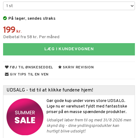
figurer
ketilbehør
leich - Fortidsdyr
blarna
jer
På lager, sendes straks
by's Dollhouse
leich - Heste
mse
ejdskøretøjer
usholdning"
199
py Friends
leich - Wild Life
tman
er
kr.
ken & Køkkenredskaber
Delbetal fra 58 kr. Per måned
.L.
libompa
ndbiler
gøring
anicals
bil
LÆG I KUNDEVOGNEN
gtoys
ler
iti
tnite
etøj
ens Barn
s
erbaner
GO Bluey
o
rsleg
FØJ TIL ØNSKESEDDEL
SKRIV REVISION
ållan
ney
g
O City
badabado
GIV TIPS TIL EN VEN
andleg
ffi Love
neys Prinsesser
O Classic
ki
ndørsleg
UDSALG - tid til at klikke fundene hjem!
l
O Creator
ndørsspil
Gør gode kup under vores store UDSALG.
zen
GO Disney
Lige nu er varehuset fyldt med fantastiske
priser på en masse spændende produkter.
li Gris
O Disney Princess
Udsalget løber frem til og med 31/8 2026 men
skynd dig - dine yndlingsprodukter kan
ry Potter
GO DUPLO
hurtigt blive udsolgt!
lo Kitty
O Friends