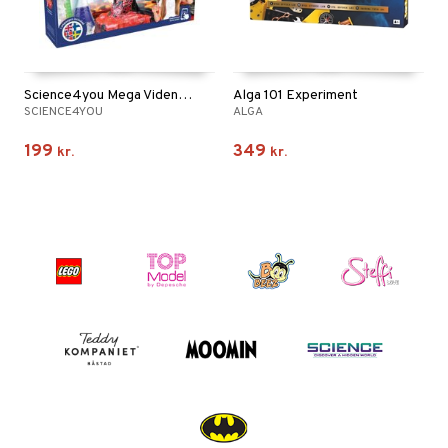
Science4you Mega Videnskabssæt 150 Eksperimenter
Alga 101 Experiment
SCIENCE4YOU
ALGA
199
349
kr.
kr.