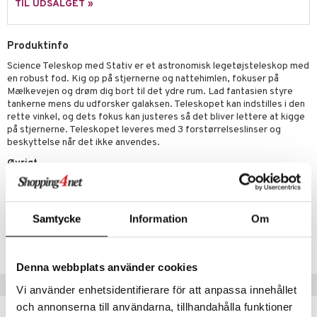
TIL UDSALGET »
.L.
O Minecraft
Produktinfo
r Muh
GO Ninjago
Science Teleskop med Stativ er et astronomisk legetøjsteleskop med
itroldene
GO Speed Champions
en robust fod. Kig op på stjernerne og nattehimlen, fokuser på
Mælkevejen og drøm dig bort til det ydre rum. Lad fantasien styre
 Patrol
GO Spidey
tankerne mens du udforsker galaksen. Teleskopet kan indstilles i den
rette vinkel, og dets fokus kan justeres så det bliver lettere at kigge
ersen & Findus
O Super Heroes
på stjernerne. Teleskopet leveres med 3 forstørrelseslinser og
pi Langstrømpe
beskyttelse når det ikke anvendes.
ic
Øvrigt
 MASKS
Alder: +5 år
kemon
ållan
Samtycke
Information
Om
Artikelnr.
derman
TYS44-1-XX
er Mario
Denna webbplats använder cookies
Populære produkter
Vi använder enhetsidentifierare för att anpassa innehållet
och annonserna till användarna, tillhandahålla funktioner