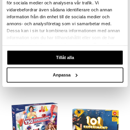
för sociala medier och analysera vår trafik. Vi
vidarebefordrar även sådana identifierare och annan
information från din enhet till de sociala medier och
annons- och analysföretag som vi samarbetar med.
Dessa kan i sin tur kombinera informationen med annan
information som du har tillhandahållit eller som de har
samlat in när du har använt deras tjänster. Du godkänner
våra cookies vid fortsatt användande av vår webbplats.
Tillåt alla
Clementoni Minerals & Geodes
Giant Crystals & Precious Stones
CLEMENTONI
CLEMENTONI
Anpassa
159
229
kr.
kr.