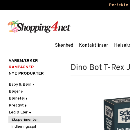
Perfekte
Skønhed
Kontaktlinser
Helsek
VAREMÆRKER
Dino Bot T-Rex 
KAMPAGNER
NYE PRODUKTER
Baby & Børn
Bøger
Aktivitet
Børnetøj
Badekåber & Håndklæder
Dagbøger
Babygym
Kreativt
Barnevogn-tilbehør
Kreative bøger
Accessories
Bid & Rangler
Leg & Lær
Fest
Malebøger
Badetøj & UV-tøj
Klistermærker
Skråstole
Kasketter & Solhatte
Gravid/Mor
Kjoler
Kreativt materiale
Sutteklude
Tilbehør
Eksperimenter
Indretning
Nattøj
Kreativt Sæt
Uroer
Udklædning
Graviditet & amning
Indlæringsspil