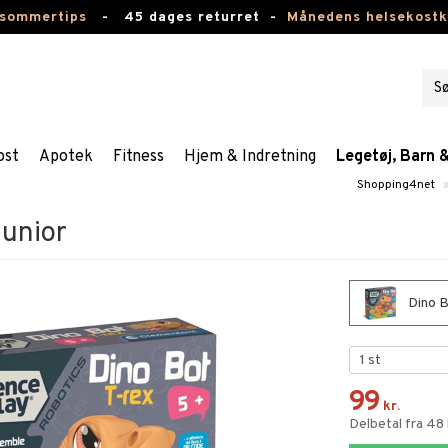
 sommertips
-
45 dages returret -
Månedens helsekost
ost
Apotek
Fitness
Hjem & Indretning
Legetøj, Barn 
Shopping4net
Junior
Dino B
99
kr.
Delbetal fra 48