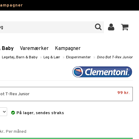
kampagner
& Baby
Varemærker
Kampagner
»
Legetøj, Barn & Baby
»
Leg & Lær
»
Eksperimenter
»
Dino Bot T-Rex Junior
99 kr.
ot T-Rex Junior
På lager, sendes straks
 kr. Per måned