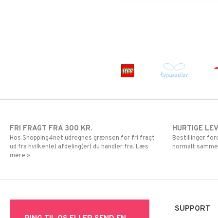
PJ MASKS
Pokemon
Skrållan
Spiderman
Super Mario
FRI FRAGT FRA 300 KR.
HURTIGE LE
Hos Shopping4net udregnes grænsen for fri fragt
Bestillinger fo
ud fra hvilken(e) afdeling(er) du handler fra. Læs
normalt samme
mere »
SUPPORT