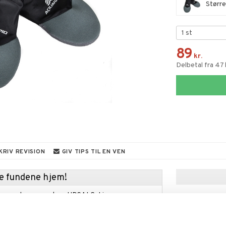
Større
89
kr.
Delbetal fra 47
KRIV REVISION
GIV TIPS TIL EN VEN
kke fundene hjem!
kup under vores store UDSALG. Lige nu er
fyldt med fantastiske priser på en masse
 produkter.