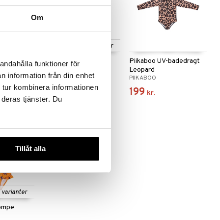
Om
e varianter
Findes i flere varianter
-dragt
Geggamoja UV Tæppe
Piikaboo UV-badedragt
andahålla funktioner för
50+
Leopard
n information från din enhet
GEGGAMOJA
PIIKABOO
 tur kombinera informationen
219
199
kr.
kr.
 deras tjänster. Du
Tillåt alla
e varianter
rømpe