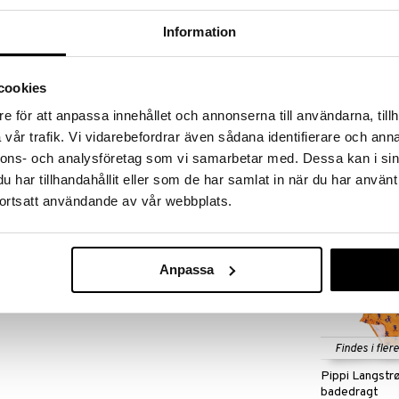
øber frem til og med 31/8 2026 men skynd dig - dine
odukter kan hurtigt blive udsolgt!
Information
LGET »
Findes i fler
cookies
Geggamoja UV
e för att anpassa innehållet och annonserna till användarna, tillh
rn Sort er praktiske strømper, som barnet kan have
Rosa
der i hav eller sø. Badesokkerne er fremstillet af
vår trafik. Vi vidarebefordrar även sådana identifierare och anna
GEGGAMOJA
mmi.
nnons- och analysföretag som vi samarbetar med. Dessa kan i sin
249
kr.
har tillhandahållit eller som de har samlat in när du har använt
ortsatt användande av vår webbplats.
Anpassa
Findes i fler
Pippi Langst
badedragt