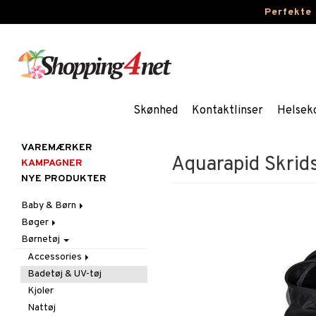
Perfekte
Skønhed
Kontaktlinser
Helsek
VAREMÆRKER
Aquarapid Skrid
KAMPAGNER
NYE PRODUKTER
Baby & Børn
Bøger
Aktivitet
Børnetøj
Badekåber & Håndklæder
Dagbøger
Babygym
Barnevogn-tilbehør
Kreative bøger
Bid & Rangler
Accessories
Fest
Malebøger
Skråstole
Badetøj & UV-tøj
Kasketter & Solhatte
Gravid/Mor
Sutteklude
Tilbehør
Kjoler
Indretning
Uroer
Udklædning
Graviditet & amning
Nattøj