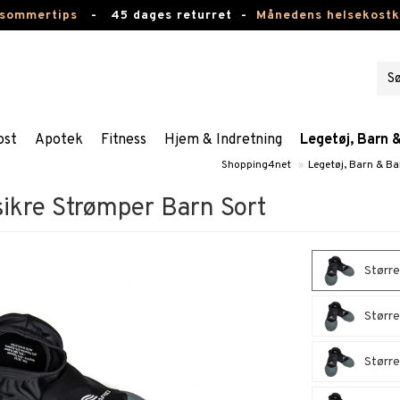
 sommertips
-
45 dages returret -
Månedens helsekost
ost
Apotek
Fitness
Hjem & Indretning
Legetøj, Barn 
Shopping4net
»
Legetøj, Barn & B
sikre Strømper Barn Sort
Større
Større
Større