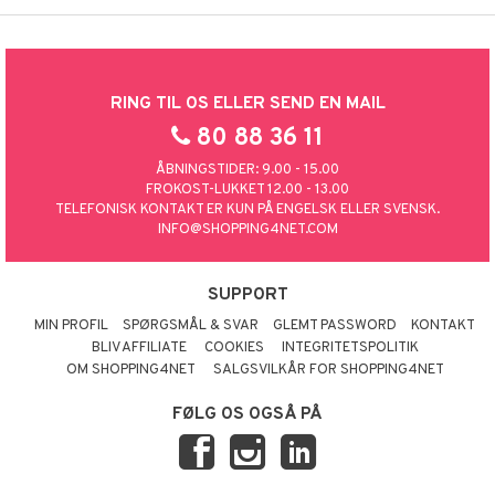
RING TIL OS ELLER SEND EN MAIL
80 88 36 11
ÅBNINGSTIDER: 9.00 - 15.00
FROKOST-LUKKET 12.00 - 13.00
TELEFONISK KONTAKT ER KUN PÅ ENGELSK ELLER SVENSK.
INFO@SHOPPING4NET.COM
SUPPORT
MIN PROFIL
SPØRGSMÅL & SVAR
GLEMT PASSWORD
KONTAKT
BLIV AFFILIATE
COOKIES
INTEGRITETSPOLITIK
OM SHOPPING4NET
SALGSVILKÅR FOR SHOPPING4NET
FØLG OS OGSÅ PÅ