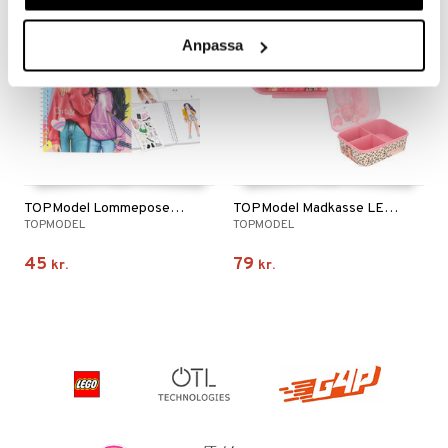
Anpassa
TOPModel Lommeposemalebog, Miju & Christy
TOPModel Madkasse LEOHEART
TOPMODEL
TOPMODEL
45
79
kr.
kr.