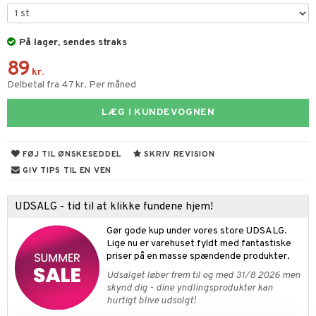
jer
by's Dollhouse
leich - Heste
mse
ejdskøretøjer
usholdning"
På lager, sendes straks
py Friends
leich - Wild Life
tman
er
ken & Køkkenredskaber
89
.L.
libompa
ndbiler
gøring
kr.
anicals
bil
Delbetal fra 47 kr. Per måned
gtoys
ler
iti
tnite
etøj
LÆG I KUNDEVOGNEN
ens Barn
s
erbaner
GO Bluey
o
rsleg
ållan
ney
g
O City
badabado
andleg
FØJ TIL ØNSKESEDDEL
SKRIV REVISION
ffi Love
neys Prinsesser
O Classic
ki
ndørsleg
GIV TIPS TIL EN VEN
l
O Creator
ndørsspil
UDSALG - tid til at klikke fundene hjem!
zen
GO Disney
Gør gode kup under vores store UDSALG.
li Gris
O Disney Princess
Lige nu er varehuset fyldt med fantastiske
priser på en masse spændende produkter.
ry Potter
GO DUPLO
Udsalget løber frem til og med 31/8 2026 men
lo Kitty
skynd dig - dine yndlingsprodukter kan
O Friends
hurtigt blive udsolgt!
.L.
O Minecraft