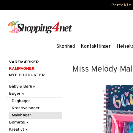
Perfekte
Skønhed
Kontaktlinser
Helsek
VAREMÆRKER
Miss Melody Ma
KAMPAGNER
NYE PRODUKTER
Baby & Børn
Bøger
Aktivitet
Badekåber & Håndklæder
Babygym
Dagbøger
Barnevogn-tilbehør
Bid & Rangler
Kreative bøger
Fest
Skråstole
Malebøger
Gravid/Mor
Sutteklude
Tilbehør
Børnetøj
Indretning
Uroer
Udklædning
Graviditet & amning
Kreativt
Accessories