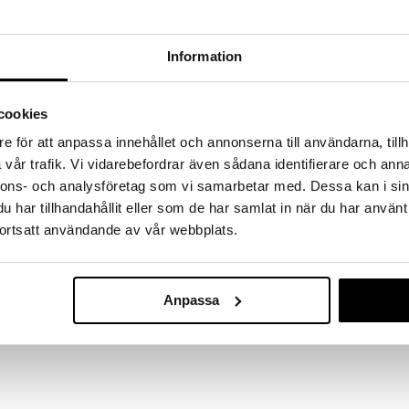
kke fundene hjem!
kup under vores store UDSALG. Lige nu er
fyldt med fantastiske priser på en masse
Information
 produkter.
øber frem til og med 31/8 2026 men skynd dig - dine
cookies
odukter kan hurtigt blive udsolgt!
LGET »
e för att anpassa innehållet och annonserna till användarna, tillh
vår trafik. Vi vidarebefordrar även sådana identifierare och anna
nnons- och analysföretag som vi samarbetar med. Dessa kan i sin
har tillhandahållit eller som de har samlat in när du har använt
Frøken Melod
dy giver masser af glitrende farveglæde. I bogen
Lommelygte m
ortsatt användande av vår webbplats.
 du farvelægge 30 smukke motiver fra hesteverdenen
MISS MELODY
Effekt
ne i pink, lilla, turkis, grøn, sølv og guld.
49
kr.
Anpassa