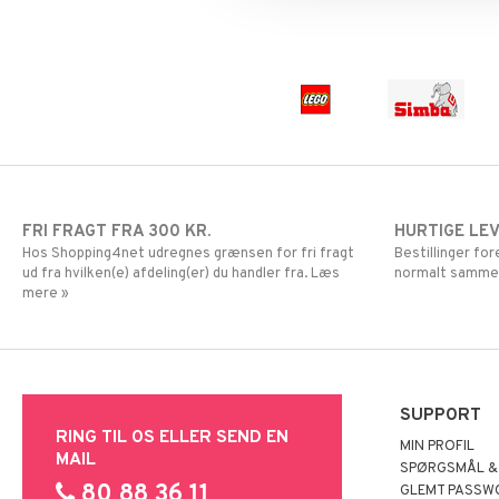
FRI FRAGT FRA 300 KR.
HURTIGE LE
Hos Shopping4net udregnes grænsen for fri fragt
Bestillinger fo
ud fra hvilken(e) afdeling(er) du handler fra. Læs
normalt samme
mere »
SUPPORT
RING TIL OS ELLER SEND EN
MIN PROFIL
MAIL
SPØRGSMÅL &
80 88 36 11
GLEMT PASSW