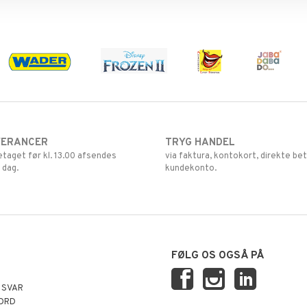
VERANCER
TRYG HANDEL
retaget før kl. 13.00 afsendes
via faktura, kontokort, direkte bet
 dag.
kundekonto.
FØLG OS OGSÅ PÅ
 SVAR
ORD