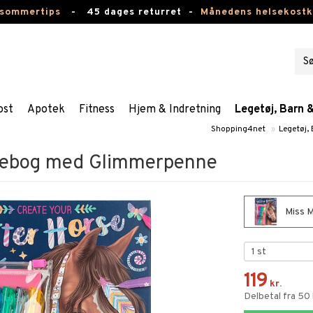
 sommertips
-
45 dages returret -
Månedens helsekost
ost
Apotek
Fitness
Hjem & Indretning
Legetøj, Barn 
Shopping4net
»
Legetøj,
lebog med Glimmerpenne
Miss M
119
kr.
Delbetal fra 50