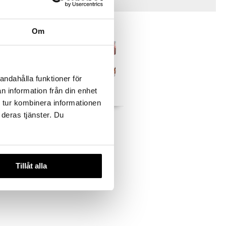
Tips til dig
Om
andahålla funktioner för
n information från din enhet
 tur kombinera informationen
 deras tjänster. Du
y
Frøken Melody Mini
. Visuel
notesbog med pen.
MISS MELODY
39
kr.
Tillåt alla