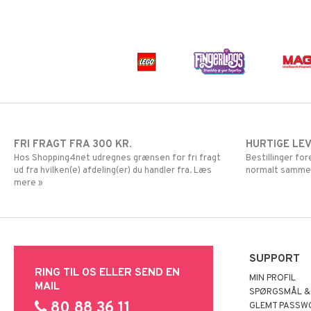
FRI FRAGT FRA 300 KR.
HURTIGE LE
Hos Shopping4net udregnes grænsen for fri fragt
Bestillinger fo
ud fra hvilken(e) afdeling(er) du handler fra. Læs
normalt samme
mere »
SUPPORT
RING TIL OS ELLER SEND EN
MIN PROFIL
MAIL
SPØRGSMÅL &
80 88 36 11
GLEMT PASSW