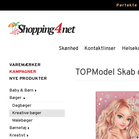
Perfekte
Skønhed
Kontaktlinser
Helsek
VAREMÆRKER
TOPModel Skab d
KAMPAGNER
NYE PRODUKTER
Baby & Børn
Bøger
Aktivitet
Badekåber & Håndklæder
Babygym
Dagbøger
Barnevogn-tilbehør
Bid & Rangler
Kreative bøger
Fest
Skråstole
Malebøger
Gravid/Mor
Sutteklude
Tilbehør
Børnetøj
Indretning
Uroer
Udklædning
Graviditet & amning
Kreativt
Accessories