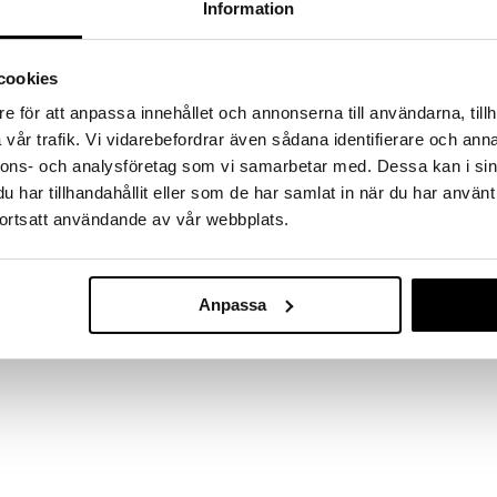
kke fundene hjem!
Information
kup under vores store UDSALG. Lige nu er
fyldt med fantastiske priser på en masse
cookies
 produkter.
e för att anpassa innehållet och annonserna till användarna, tillh
øber frem til og med 31/8 2026 men skynd dig - dine
odukter kan hurtigt blive udsolgt!
vår trafik. Vi vidarebefordrar även sådana identifierare och anna
nnons- och analysföretag som vi samarbetar med. Dessa kan i sin
LGET »
har tillhandahållit eller som de har samlat in när du har använt
ortsatt användande av vår webbplats.
TOPModel Bre
enne fantastiske TOPModel-klistermærkebog kan du få
boks JUICY
tre og skinne ved hjælp af farverige smykkesten på 2
TOPMODEL
Anpassa
r til inspiration.
179
kr.