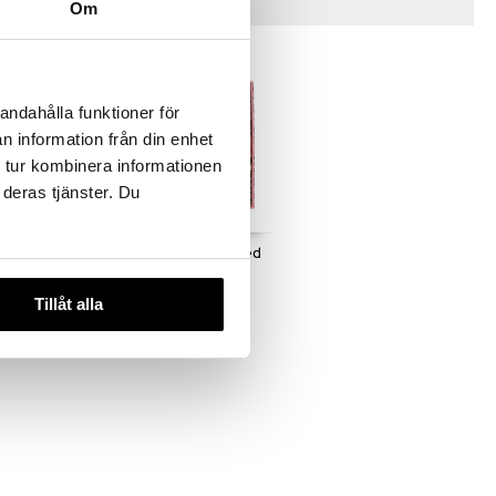
Tips til dig
Om
andahålla funktioner för
n information från din enhet
 tur kombinera informationen
 deras tjänster. Du
vpapir i
TOPModel Dagbog med
magisk pen
TOPMODEL
Tillåt alla
169
kr.