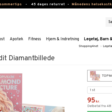
 sommertips
-
45 dages returret -
Månedens helsekost
ost
Apotek
Fitness
Hjem & Indretning
Legetøj, Barn 
Shopping4net
»
Legetø
it Diamantbillede
TOPMod
95
kr.
Delbetal fra 48