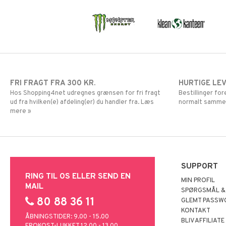
FRI FRAGT FRA 300 KR.
HURTIGE LE
Hos Shopping4net udregnes grænsen for fri fragt
Bestillinger fo
ud fra hvilken(e) afdeling(er) du handler fra. Læs
normalt samme
mere »
SUPPORT
RING TIL OS ELLER SEND EN
MIN PROFIL
MAIL
SPØRGSMÅL &
80 88 36 11
GLEMT PASSW
KONTAKT
ÅBNINGSTIDER: 9.00 - 15.00
BLIV AFFILIATE