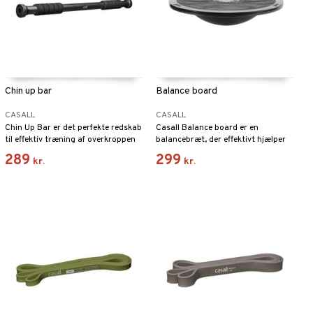
Chin up bar
Balance board
CASALL
CASALL
Chin Up Bar er det perfekte redskab
Casall Balance board er en
til effektiv træning af overkroppen
balancebræt, der effektivt hjælper
og til at strække ryggen.
dig med at træne musklerne i
289
299
kr.
kr.
fødder, ben og krop.