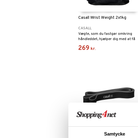
Casall Wrist Weight 2x1kg
CASALL
Vægte, som du fastgør omkring
håndleddet, hjælper dig med at få
en mere intensiv træning.
269
kr.
Casall Long Rubber Band Hard
Samtycke