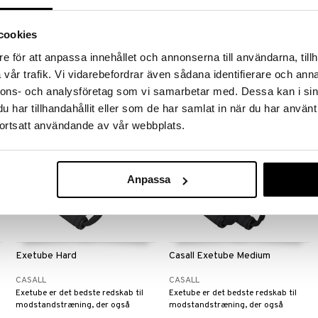
CASALL
CASALL
Alsidigt træningsredskab til
Casalls Flexband er det perfekte
cookies
modstandstræning af alle store
træningsredskab til fleksibilitets-
muskelgrupper, uanset hvor du er.
og stabilitetstræning. Det kan
189
169
e för att anpassa innehållet och annonserna till användarna, tillh
kr.
kr.
bruges til øvelser både for over- og
vår trafik. Vi vidarebefordrar även sådana identifierare och anna
underkroppen.
nnons- och analysföretag som vi samarbetar med. Dessa kan i sin
har tillhandahållit eller som de har samlat in när du har använt
ortsatt användande av vår webbplats.
Anpassa
Exetube Hard
Casall Exetube Medium
CASALL
CASALL
Exetube er det bedste redskab til
Exetube er det bedste redskab til
modstandstræning, der også
modstandstræning, der også
træner de mindste muskelgrupper.
træner de mindste muskelgrupper.