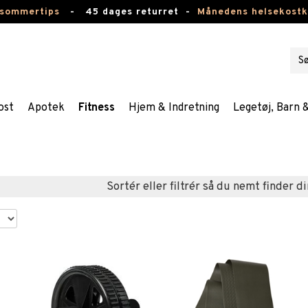
 sommertips
-
45 dages returret -
Månedens helsekost
ost
Apotek
Fitness
Hjem & Indretning
Legetøj, Barn 
Sortér eller filtrér så du nemt finder di