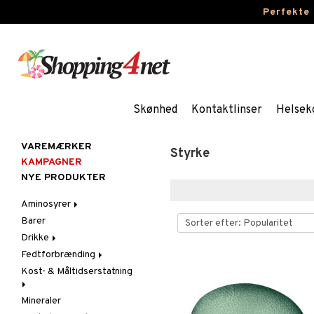
Perfekte
Skønhed
Kontaktlinser
Helsek
VAREMÆRKER
Styrke
KAMPAGNER
NYE PRODUKTER
Aminosyrer
Barer
Kapsler & Tabletter
Drikke
Pulvere & Drikke
Fedtforbrænding
Sportsdrikke
Kost- & Måltidserstatning
Kapsler & Tabletter
Mineraler
Pulvere & Drikke