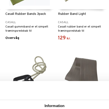
Casall Rubber Bands 3pack
Rubber Band Light
CASALL
CASALL
Casall gummiband er et simpelt
Casall rubber band er et simpelt
træningsredskab til
træningsredskab til
modstandstræning, men med
modstandstræning, men som giver
129
Overvåg
kr.
uendelige træningsmuligheder.
mange valgmuligheder.
Exetube Light
Casall Flex Band Medium
Information