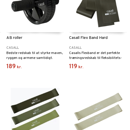
AB roller
Casall Flex Band Hard
CASALL
CASALL
Bedste redskab til at styrke maven,
Casalls Flexband er det perfekte
ryggen og armene samtidigt.
træningsredskab til fleksibilitets-
og stabilitetstræning. Det kan
189
119
kr.
kr.
bruges til øvelser både for over- og
underkroppen.