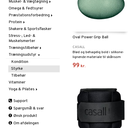
Muskel- & Vægtøgning
Omega & Fedtsyrer
Aminosyrer
Præstationsforbedring
Gainer
Protein
Kreatin
Kreatin
Shakere & Sportsflasker
Øvrige
Øvrige
Blandet protein
Stress-, Led- &
Pre-workout
Soja- & Æggeprotein
Oval Power Grip Ball
Muskelsmerter
Valleprotein
CASALL
Træningstilbehør
Blød og behagelig bold i silikone-
Træningsudstyr
Gåstave
lignende materiale til skånsom
Øvrigt
Kondition
træning af hånd-, finger- og
99
kr.
underarmmuskler.
Støtte & Beskyttelse
Styrke
Albue
Tilbehør
Håndled
Vitaminer
Knæ
Yoga & Pilates
Læg
Måtter
Support
Vrist
Tilbehør
Spørgsmål & svar
Ønsk produkt
Om afdelingen