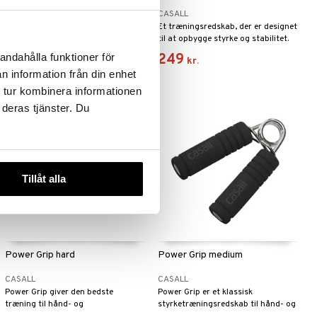
CASALL
CASALL
Træningsredskab, der giver dig
Et træningsredskab, der er designet
mulighed for at bruge din egen
til at opbygge styrke og stabilitet.
kropsvægt til styrke- og
569
249
andahålla funktioner för
kr.
kr.
balanceøvelser.
n information från din enhet
 tur kombinera informationen
 deras tjänster. Du
Tillåt alla
Power Grip hard
Power Grip medium
CASALL
CASALL
Power Grip giver den bedste
Power Grip er et klassisk
træning til hånd- og
styrketræningsredskab til hånd- og
underarmmusklerne.
underarmmusklerne.