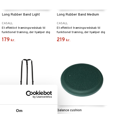
Long Rubber Band Light
Long Rubber Band Medium
CASALL
CASALL
Et effektivt træningsredskab til
Et effektivt træningsredskab til
funktionel træning, der hjælper dig
funktionel træning, der hjælper dig
med at træne styrke, fleksibilitet,
med at træne styrke, fleksibilitet,
179
219
kr.
kr.
smidighed og hurtighed.
smidighed og hurtighed.
PRF Multi Balance Trainer
Balance cushion
Om