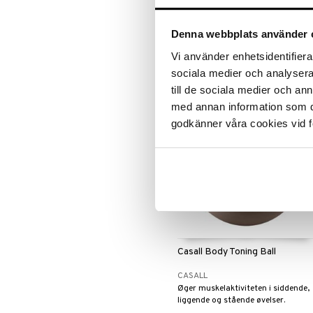
CASALL
Et effektivt træningsredskab til
Denna webbplats använder 
funktionel træning, der hjælper dig
med at træne styrke, fleksibilitet,
239
Vi använder enhetsidentifierar
kr.
smidighed og hurtighed.
sociala medier och analysera 
till de sociala medier och a
med annan information som du 
godkänner våra cookies vid f
Casall Body Toning Ball
CASALL
Øger muskelaktiviteten i siddende,
liggende og stående øvelser.