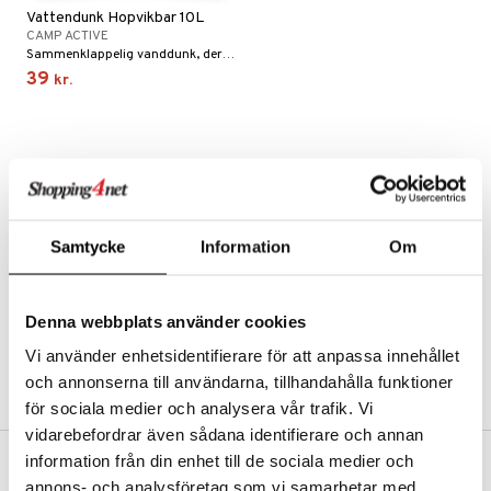
Vattendunk Hopvikbar 10L
onsforbedring
CAMP ACTIVE
Sammenklappelig vanddunk, der er nem at tage med overalt.
39
kr.
 Sportsflasker
 protein
Led- & Muskelsmerter
rkout
& Æggeprotein
tilbehør
otein
udstyr
e
Samtycke
Information
Om
r
ion
ilates
 & Beskyttelse
Denna webbplats använder cookies
ue
r
t
Vi använder enhetsidentifierare för att anpassa innehållet
ndled
r
och annonserna till användarna, tillhandahålla funktioner
mål & svar
för sociala medier och analysera vår trafik. Vi
æ
rodukt
vidarebefordrar även sådana identifierare och annan
g
information från din enhet till de sociala medier och
elingen
st
FRI FRAGT FRA 300 KR.
annons- och analysföretag som vi samarbetar med.