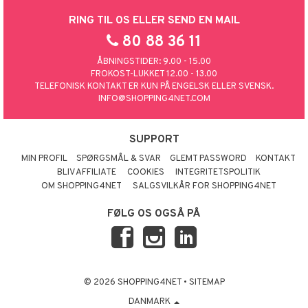
RING TIL OS ELLER SEND EN MAIL
80 88 36 11
ÅBNINGSTIDER: 9.00 - 15.00
FROKOST-LUKKET 12.00 - 13.00
TELEFONISK KONTAKT ER KUN PÅ ENGELSK ELLER SVENSK.
INFO@SHOPPING4NET.COM
SUPPORT
MIN PROFIL
SPØRGSMÅL & SVAR
GLEMT PASSWORD
KONTAKT
BLIV AFFILIATE
COOKIES
INTEGRITETSPOLITIK
OM SHOPPING4NET
SALGSVILKÅR FOR SHOPPING4NET
FØLG OS OGSÅ PÅ
© 2026 SHOPPING4NET
•
SITEMAP
DANMARK