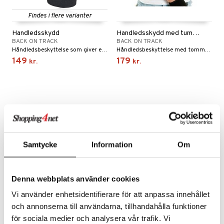
onsforbedring
Findes i flere varianter
Handledsskydd
Handledsskydd med tumme
BACK ON TRACK
BACK ON TRACK
 Sportsflasker
 protein
Håndledsbeskyttelse som giver en god støtte ved anstrengelse og ved arbejde med monotone bevægelser som f.eks. computerarbejde.
Håndledsbeskyttelse med tommelfinger som dækker ned over håndleddet og kun efterlader fingrene.
149
179
kr.
kr.
Led- & Muskelsmerter
rkout
& Æggeprotein
tilbehør
otein
e
 & Beskyttelse
Samtycke
Information
Om
ue
ndled
Denna webbplats använder cookies
æ
Vi använder enhetsidentifierare för att anpassa innehållet
g
och annonserna till användarna, tillhandahålla funktioner
för sociala medier och analysera vår trafik. Vi
st