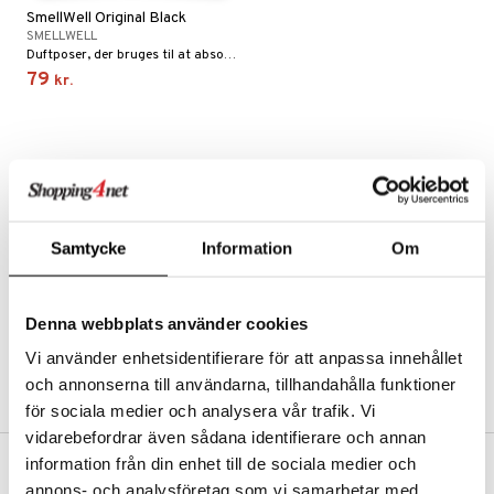
SmellWell Original Black
onsforbedring
SMELLWELL
Duftposer, der bruges til at absorbere fugt og ubehagelig lugt fra træningssko og træningstasker.
79
kr.
 Sportsflasker
 protein
Led- & Muskelsmerter
rkout
& Æggeprotein
tilbehør
otein
udstyr
e
Samtycke
Information
Om
r
ion
ilates
 & Beskyttelse
Denna webbplats använder cookies
ue
r
t
Vi använder enhetsidentifierare för att anpassa innehållet
ndled
r
och annonserna till användarna, tillhandahålla funktioner
mål & svar
för sociala medier och analysera vår trafik. Vi
æ
rodukt
vidarebefordrar även sådana identifierare och annan
g
information från din enhet till de sociala medier och
elingen
st
FRI FRAGT FRA 300 KR.
annons- och analysföretag som vi samarbetar med.