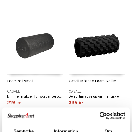
Foam roll small
Casall Intense Foam Roller
CASALL
CASALL
Minimer risikoen for skader og øg bevægeligheden. Til opvarmning og restitution. Længde 31 cm.
Den ultimative opvarmnings- eller restitutionprodukt til højintensiv træning.
219
339
kr.
kr.
Samtycke
Information
Om