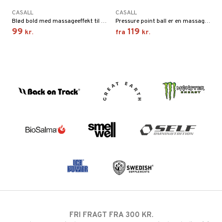
CASALL
CASALL
Blød bold med massageeffekt til træning af blandt andet mave og ryg.
Pressure point ball er en massagebold, der når de dybeste muskelvæv. Bruges til opvarmning før træning eller til restitution.
99
119
kr.
fra
kr.
FRI FRAGT FRA 300 KR.