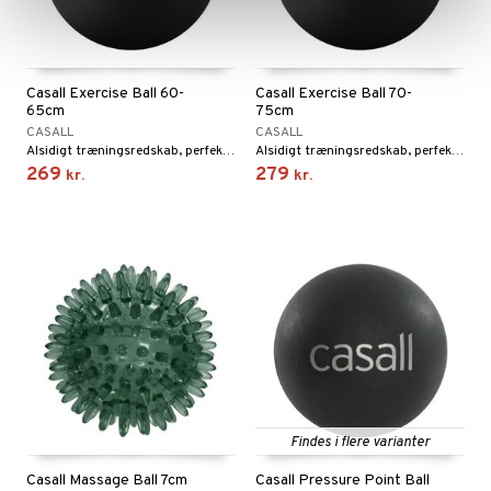
Casall Exercise Ball 60-
Casall Exercise Ball 70-
65cm
75cm
CASALL
CASALL
Alsidigt træningsredskab, perfekt til styrketræning for hele kroppen. For dig under 175 cm.
Alsidigt træningsredskab, perfekt til styrketræning for hele kroppen. For dig over 175 cm.
269
279
kr.
kr.
Findes i flere varianter
Casall Massage Ball 7cm
Casall Pressure Point Ball