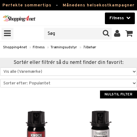
Perfekte sommertips
-
Månedens helsekostkampagner
Fitness
RKER
Skønhed
NER
ODUKTER
Kontaktlinser
Shopping4net
»
Fitness
»
Træningsudstyr
»
Tilbehør
Helsekost
rer
Sortér eller filtrér så du nemt finder din favorit:
Apotek
 & Tabletter
 & Drikke
Fitness
rænding
rikke
Hjem & Indretning
NULSTIL FILTER
åltidserstatning
 & Tabletter
Legetøj, Barn & Baby
 & Drikke
Varemærker
& Vægtøgning
Kampagner
Fedtsyrer
yrer