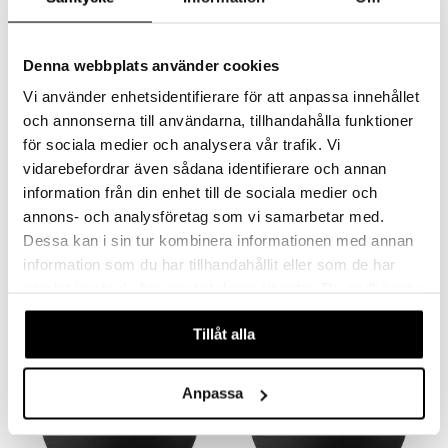
Denna webbplats använder cookies
Vi använder enhetsidentifierare för att anpassa innehållet
och annonserna till användarna, tillhandahålla funktioner
för sociala medier och analysera vår trafik. Vi
vidarebefordrar även sådana identifierare och annan
Självförsvarsspray färgad
Hölster Svart
information från din enhet till de sociala medier och
annons- och analysföretag som vi samarbetar med.
BODYGUARD
BODYGUARD
Bodyguard selvforsvarsspray både forblinder og farver angriberen rød. Forsvarsspray giver dig det forspring, du har brug for!
Basic sort hylster, der passer perfekt til Bodyguard selvforsvarsspray.
Dessa kan i sin tur kombinera informationen med annan
129
49
kr.
kr.
information som du har tillhandahållit eller som de har
samlat in när du har använt deras tjänster. Du godkänner
våra cookies vid fortsatt användande av vår webbplats.
Tillåt alla
Anpassa