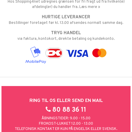
Hos Shopping4net udregnes grænsen for fri fragt ud fra hvilken(e)
afdeling(er) du handler fra. Læs mere »
HURTIGE LEVERANCER
Bestillinger foretaget før kl. 13.00 afsendes normalt samme dag.
TRYG HANDEL
via faktura, kontokort, direkte betaling og kundekonto.
RING TIL OS ELLER SEND EN MAIL
80 88 36 11
ÅBNINGSTIDER: 9.00 - 15.00
FROKOST-LUKKET 12.00 - 13.00
TELEFONISK KONTAKT ER KUN PÅ ENGELSK ELLER SVENSK.