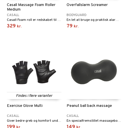
r
mål & svar
Casall Massage Foam Roller
Överfallslarm Screamer
Medium
rodukt
CASALL
BODYGUARD
Casall Foam roll er redskabet til at øve mobilitet, stabilitet og styrke. Længde på 61 cm og diameter på 15 cm.
En let at bruge og praktisk alarm med LED-lys.
elingen
329
79
kr.
kr.
Findes i flere varianter
Exercise Glove Multi
Peanut ball back massage
CASALL
CASALL
Giver bedre greb og komfort under styrketræning og beskytter samtidig hånden.
En specialfremstillet massagebold, der hjælper dig med at nå de dybeste muskelvæv, især langs rygsøjlen.
199
149
kr.
kr.