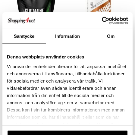
Samtycke
Information
Om
Real Glutamine
SS-L-Arginin
SELF OMNINUTRITION
SWEDISH SUPPLEMENTS
Glutamin er en vigtig aminosyre, som udgør 50-60% af de frie aminosyrer i musklen.
Hver kapsel indeholder 500 mg L-arginin. Fri for unødvendige tilsætningsstoffer og indeholder ingen andre aktive ingredienser.
Denna webbplats använder cookies
269
139
kr.
kr.
Vi använder enhetsidentifierare för att anpassa innehållet
och annonserna till användarna, tillhandahålla funktioner
för sociala medier och analysera vår trafik. Vi
vidarebefordrar även sådana identifierare och annan
information från din enhet till de sociala medier och
annons- och analysföretag som vi samarbetar med.
Dessa kan i sin tur kombinera informationen med annan
information som du har tillhandahållit eller som de har
samlat in när du har använt deras tjänster. Du godkänner
våra cookies vid fortsatt användande av vår webbplats.