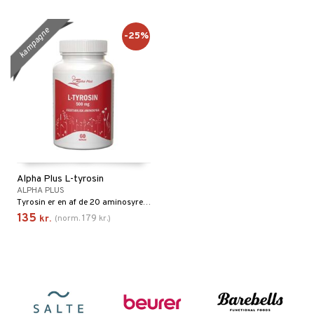
kampagne
-25%
Alpha Plus L-tyrosin
ALPHA PLUS
Tyrosin er en af de 20 aminosyrer, der opbygger kroppens proteiner.
135
179
kr.
(
norm.
kr.
)