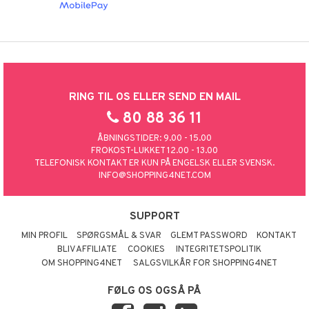
RING TIL OS ELLER SEND EN MAIL
80 88 36 11
ÅBNINGSTIDER: 9.00 - 15.00
FROKOST-LUKKET 12.00 - 13.00
TELEFONISK KONTAKT ER KUN PÅ ENGELSK ELLER SVENSK.
INFO@SHOPPING4NET.COM
SUPPORT
MIN PROFIL
SPØRGSMÅL & SVAR
GLEMT PASSWORD
KONTAKT
BLIV AFFILIATE
COOKIES
INTEGRITETSPOLITIK
OM SHOPPING4NET
SALGSVILKÅR FOR SHOPPING4NET
FØLG OS OGSÅ PÅ