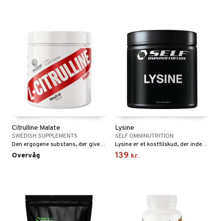
Citrulline Malate
Lysine
SWEDISH SUPPLEMENTS
SELF OMNINUTRITION
Den ergogene substans, der giver øget blodgennemstrømning og pump til dine muskler under træning.
Lysine er et kosttilskud, der indeholder ren L-lysin.
139
Overvåg
kr.