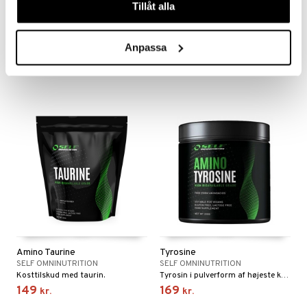
Tillåt alla
NAC 600
L-Lysin
SWEDISH SUPPLEMENTS
SWEDISH SUPPLEMENTS
NAC 600 indeholder N-acetyl L-cystein (NAC) – en stabil og biotilgængelig form af aminosyren cystein.
500 mg L-arginin per kapsel,
Anpassa
189
125
kr.
kr.
Amino Taurine
Tyrosine
SELF OMNINUTRITION
SELF OMNINUTRITION
Kosttilskud med taurin.
Tyrosin i pulverform af højeste kvalitet.
149
169
kr.
kr.