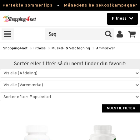
Perfekte sommertips
-
Månedens helsekostkampagner
Fitness
RKER
Skønhed
NER
ODUKTER
Kontaktlinser
Shopping4net
»
Fitness
»
Muskel- & Vægtøgning
»
Aminosyrer
Helsekost
rer
Sortér eller filtrér så du nemt finder din favorit:
Apotek
 & Tabletter
 & Drikke
Fitness
rænding
rikke
Hjem & Indretning
åltidserstatning
 & Tabletter
NULSTIL FILTER
Legetøj, Barn & Baby
 & Drikke
Varemærker
& Vægtøgning
Kampagner
yrer