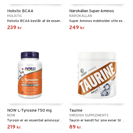
r
t
ndled
r
Holistic BCAA
Närokällan Super Aminos
mål & svar
HOLISTIC
NÄROKÄLLAN
æ
Holistic BCAA består af de essentielle aminosyrer L-leucin, L-isoleucin og L-valin i forholdet 4:1:1.
Super Aminos indeholder otte essentielle aminosyrer.
rodukt
239
249
kr.
kr.
g
elingen
st
NOW L-Tyrosine 750 mg
Taurine
NOW
SWEDISH SUPPLEMENTS
Tyrosin er en essentiel aminosyre, der spiller en betydelig rolle i kroppens neurokemi og fysiologi.
Taurin er kendt for sine evner til at øge energiniveauerne, fremme mental skarphed og forbedre koncentrationen.
219
89
kr.
kr.