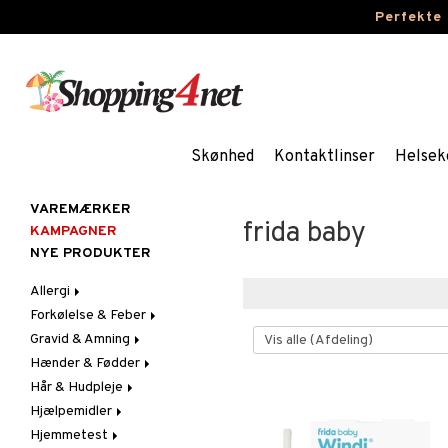
Perfekte
Skønhed
Kontaktlinser
Helsek
VAREMÆRKER
frida baby
KAMPAGNER
NYE PRODUKTER
Allergi
Forkølelse & Feber
Næsespray
Gravid & Amning
Øjendråber
Feber
Hænder & Fødder
Hoste
Brystbeskyttelse &
Febertermometre
Indlæg
Hår & Hudpleje
Næse
Fodpleje
Brystpumpe
Hjælpemidler
Ondt i halsen & Hæshed
Håndpleje
Ansigt
Løbende & Tilstoppet
Fodcreme
Hudpleje
Næse
Hjemmetest
Hår
Bad & Toilet
Fodsvamp
Håndcreme
Acne