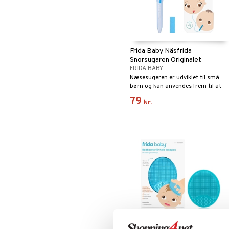
Mund & Tænder
Vrist
Krom
Knæstrømper
Øjne & Ører
Magnesium
Medicinsk
Hver dag
Omega
støttestrømpe
Multivitaminer
Plaster
Selen
Frida Baby Näsfrida
Solbeskyttelse
Zink
Snorsugaren Originalet
Stik, Sår & Bid
FRIDA BABY
Næsesugeren er udviklet til små
Sutter & Flasker
børn og kan anvendes frem til at
Vitaminer & Mineraler
barnet selv kan pudse næse.
79
kr.