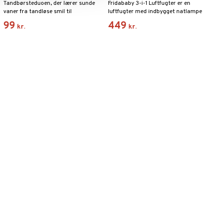
Tandbørsteduoen, der lærer sunde
Fridababy 3-i-1 Luftfugter er en
vaner fra tandløse smil til
luftfugter med indbygget natlampe
småbørns tænder.
og diffuser.
99
449
kr.
kr.