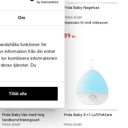
Frida Baby Lätt-att-hålla-i-
Frida Baby Nagelsax
bitring
Om
FRIDA BABY
FRIDA BABY
Bidering med et håndtag, der
Neglesaks til små vildbasser.
holder sig ved stuetemperatur, så
barnet kan holde fast i det, med to
105
89
kr.
kr.
dobbeltsidede, kølebare tandkøds-
massagedele
andahålla funktioner för
n information från din enhet
 tur kombinera informationen
 deras tjänster. Du
Tillåt alla
Frida Baby Väx-med-mig
Frida Baby 3-i-1 Luftfuktare
tandborstträningsset
FRIDA BABY
FRIDA BABY