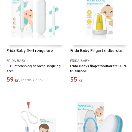
Frida Baby 3-i-1 rengörare
Frida Baby Fingertandborste
FRIDA BABY
FRIDA BABY
r
3-i-1 afrensning af næse, negle og
Frida Babys fingertandbørste i BPA-
ører.
fri silikone.
59
55
(
norm.
79
kr.
)
kr.
kr.