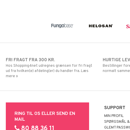
FRI FRAGT FRA 300 KR.
HURTIGE LE
Hos Shopping4net udregnes grænsen for fri fragt
Bestillinger fo
ud fra hvilken(e) afdeling(er) du handler fra. Læs
normalt samme
mere »
SUPPORT
RING TIL OS ELLER SEND EN
MIN PROFIL
MAIL
SPØRGSMÅL &
80 88 36 11
GLEMT PASSW