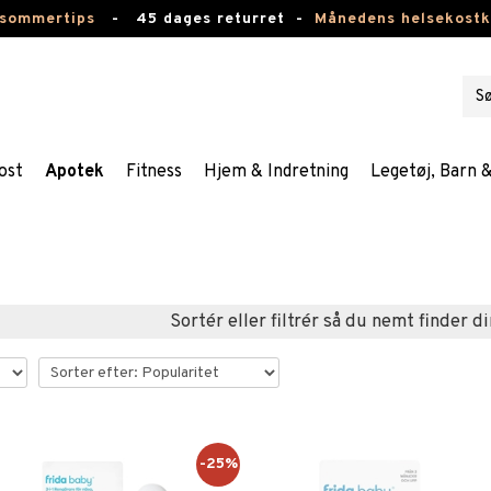
 sommertips
-
45 dages returret -
Månedens helsekost
ost
Apotek
Fitness
Hjem & Indretning
Legetøj, Barn 
Sortér eller filtrér så du nemt finder di
-25%