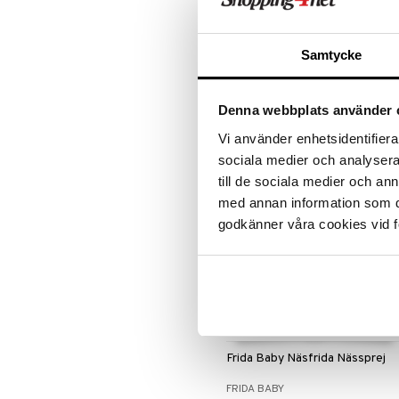
Frida Baby Badborste
Samtycke
FRIDA BABY
Babymassage og børste i ét!
65
Denna webbplats använder 
kr.
Vi använder enhetsidentifierar
sociala medier och analysera 
till de sociala medier och a
med annan information som du 
godkänner våra cookies vid f
Frida Baby Näsfrida Nässprej
FRIDA BABY