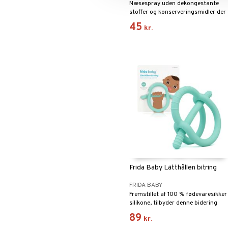
Næsespray uden dekongestante
stoffer og konserveringsmidler der
er velegnet til daglig brug.
45
kr.
Frida Baby Lätthållen bitring
FRIDA BABY
Fremstillet af 100 % fødevaresikker
silikone, tilbyder denne bidering
flere former, der når både for- og
89
kr.
bagsiden.