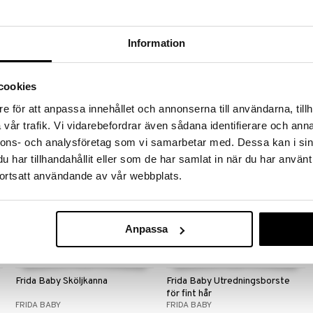
Frida Baby Elektrisk Nagelfil
Frida Baby Huvudkramande
hårborste + kam
Information
FRIDA BABY
FRIDA BABY
Skift nemt hastighed og retning,
Hovednær børste, stylingkam +
mens du arbejder, og juster
smart etui til opbevaring
grovheden efter behov.
299
105
cookies
kr.
kr.
e för att anpassa innehållet och annonserna till användarna, tillh
vår trafik. Vi vidarebefordrar även sådana identifierare och anna
nnons- och analysföretag som vi samarbetar med. Dessa kan i sin
har tillhandahållit eller som de har samlat in när du har använt
ortsatt användande av vår webbplats.
Anpassa
Frida Baby Sköljkanna
Frida Baby Utredningsborste
för fint hår
FRIDA BABY
FRIDA BABY