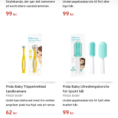
Skyllekande, der gør det nemmere
Undersøgelsesbørste til fint eller
at kontrollere vandstrømmen.
lige hår.
99
99
kr.
kr.
Frida Baby Trippelvinklad
Frida Baby Utredningsborste
tandkramare
för tjockt hår
FRIDA BABY
FRIDA BABY
Unikt børstehoved med tre vinkler
Undersøgelsesbørste til tykt eller
angriber plak hurtigt ved at rense
krøllet hår.
alle sider på én gang.
62
99
kr.
kr.