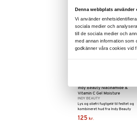
119
kr.
50.
Denna webbplats använder 
Vi använder enhetsidentifierar
sociala medier och analysera 
till de sociala medier och a
med annan information som du 
godkänner våra cookies vid f
Indy Beauty Niacinamide &
Vitamin C Gel Moisture
INDY BEAUTY
Lys og oliefri fugtgelé til fedtet og
kombineret hud fra Indy Beauty
125
kr.