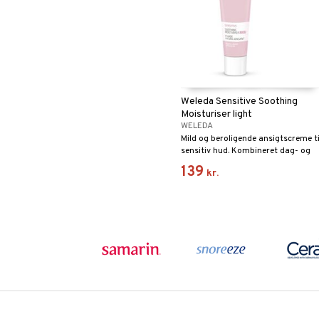
Weleda Sensitive Soothing
Moisturiser light
WELEDA
Mild og beroligende ansigtscreme ti
sensitiv hud. Kombineret dag- og
natcreme, kan anvendes omkring
139
kr.
øjnene.