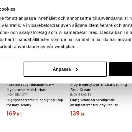
299
275
kr.
kr.
cookies
e för att anpassa innehållet och annonserna till användarna, tillh
vår trafik. Vi vidarebefordrar även sådana identifierare och anna
nnons- och analysföretag som vi samarbetar med. Dessa kan i sin
har tillhandahållit eller som de har samlat in när du har använt
ortsatt användande av vår webbplats.
Anpassa
Indy Beauty Niacinamide +
Indy Beauty Oat & Cica Calming
Hyaluronic Moisturiser
Face Cream
INDY BEAUTY
INDY BEAUTY
Fugtighedscreme til ansigt og krop
Fugtgivende og beroligende
fra Indy Beauty
ansigtscreme fra Indy Beauty.
169
139
kr.
kr.