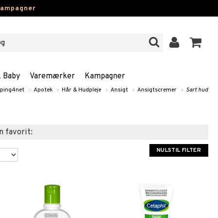
kampagner
& Baby
Varemærker
Kampagner
ping4net
»
Apotek
»
Hår & Hudpleje
»
Ansigt
»
Ansigtscremer
»
Sart hud
n favorit:
NULSTIL FILTER