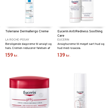
Toleriane Dermallergo Creme
Eucerin AntiRedness Soothing
Care
LA ROCHE-POSAY
EUCERIN
Beroligende dagcreme til ansigt og
Ansigtscreme til meget sart hud og
hals. Cremen reducerer følelsen af
hud med rosacea.
ubehag og virker intensivt
159
139
kr.
kr.
fugtighedsgivende. Konsistensen er
let og føles ikke fedtet, og
dagcremen er velegnet til en hud
med tendens til allergi.