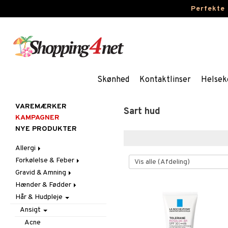
Perfekte
Skønhed
Kontaktlinser
Helsek
VAREMÆRKER
Sart hud
KAMPAGNER
NYE PRODUKTER
Allergi
Forkølelse & Feber
Næsespray
Gravid & Amning
Øjendråber
Feber
Hænder & Fødder
Hoste
Brystbeskyttelse &
Febertermometre
Indlæg
Hår & Hudpleje
Næse
Fodpleje
Brystpumpe
Ondt i halsen & Hæshed
Håndpleje
Løbende & Tilstoppet
Fodcreme
Ansigt
Hudpleje
Næse
Fodsvamp
Håndcreme
Acne