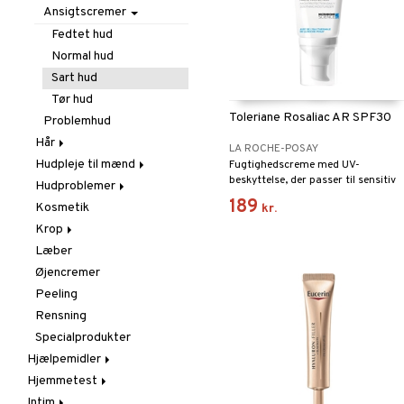
Test
Tør Næse
Hård hud
Håndsprit
Ansigtscremer
Negle
Negle
Fedtet hud
Vabelplaster
Vorter
Normal hud
Vorter
Sart hud
Tør hud
Toleriane Rosaliac AR SPF30
Problemhud
Hår
LA ROCHE-POSAY
Hudpleje til mænd
Hårfjerning
Fugtighedscreme med UV-
beskyttelse, der passer til sensitiv
Hudproblemer
Hårtab
Barbering
hud med tendens til rosacea eller
189
Kosmetik
Hovedlus
Rensning
Acne
kr.
rødme.
Krop
Shampoo & Balsam
Eksem
Læber
Skæl
Problemhud
Bodylotion
Balsam
Øjencremer
Tør hud
Brusebad
Shampoo
Peeling
Deodorant
Rensning
Peeling
Specialprodukter
Salve
Hjælpemidler
Underlivshygiejne
Hjemmetest
Bad & Toilet
Intim
Gå & Stå
Blodtryksmåler