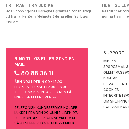
FRI FRAGT FRA 300 KR.
HURTIGE LE
Hos Shopping4net udregnes grænsen for fri fragt
Bestillinger fo
ud fra hvilken(e) afdeling(er) du handler fra. Læs
normalt samme
mere »
SUPPORT
RING TIL OS ELLER SEND EN
MIN PROFIL
MAIL
SPØRGSMÅL &
80 88 36 11
GLEMT PASSW
KONTAKT
ÅBNINGSTIDER: 9.00 - 15.00
BLIV AFFILIATE
FROKOST-LUKKET 12.00 - 13.00
COOKIES
TELEFONISK KONTAKT ER KUN PÅ
INTEGRITETSP
ENGELSK ELLER SVENSK.
OM SHOPPING
SALGSVILKÅR
TELEFONISK KUNDESERVICE HOLDER
LUKKET FRA DEN 29. JUNI TIL DEN 27.
JULI. KONTAKT OS GERNE VIA E-MAIL
SÅ HJÆLPER VI DIG HURTIGST MULIGT.