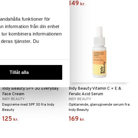
175
149
kr.
kr.
andahålla funktioner för
n information från din enhet
 tur kombinera informationen
 deras tjänster. Du
Tillåt alla
Indy Beauty SPF 30 Everyday
Indy Beauty Vitamin C + E &
Face Cream
Ferulic Acid Serum
INDY BEAUTY
INDY BEAUTY
Dagcreme med SPF 30 fra Indy
Opklarende, glansgivende serum fra
Beauty
Indy Beauty
125
169
kr.
kr.