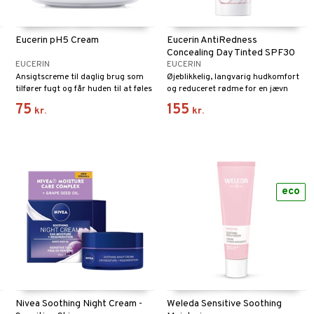
Eucerin pH5 Cream
Eucerin AntiRedness
Concealing Day Tinted SPF30
EUCERIN
EUCERIN
Ansigtscreme til daglig brug som
Øjeblikkelig, langvarig hudkomfort
tilfører fugt og får huden til at føles
og reduceret rødme for en jævn
og se blød og glat ud.
hudtone
75
155
kr.
kr.
eco
Nivea Soothing Night Cream -
Weleda Sensitive Soothing