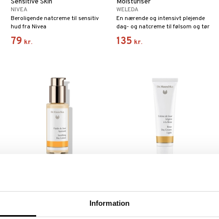
Sensitive Skin
Moisturiser
NIVEA
WELEDA
Beroligende natcreme til sensitiv
En nærende og intensivt plejende
hud fra Nivea
dag- og natcreme til følsom og tør
hud.
79
135
kr.
kr.
Dr Hauschka Soothing Day
Dr Hauschka Rose Day Cream
Lotion
Light
DR HAUSCHKA
DR HAUSCHKA
Daglotion til sart hud fra Dr.
Beskyttende dagcreme til en sart
Information
Hauschka.
hud som giver huden en fin og
r
velbalanceret tone.