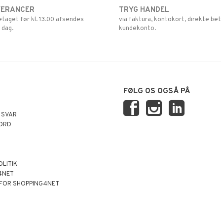
VERANCER
TRYG HANDEL
retaget før kl. 13.00 afsendes
via faktura, kontokort, direkte bet
 dag.
kundekonto.
FØLG OS OGSÅ PÅ
 SVAR
ORD
OLITIK
4NET
 FOR SHOPPING4NET