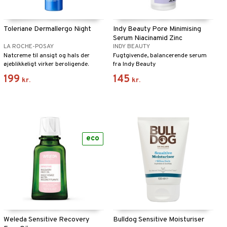
Toleriane Dermallergo Night
Indy Beauty Pore Minimising
Serum Niacinamid Zinc
LA ROCHE-POSAY
INDY BEAUTY
Natcreme til ansigt og hals der
Fugtgivende, balancerende serum
øjeblikkeligt virker beroligende.
fra Indy Beauty
Reducerer følelsen af ubehag i
199
145
kr.
kr.
huden om natten. Virker intensivt
fugtighedsgivende og har en let
konsistens, der ikke føles fedtet.
Testet på en hud med tendens til
allergi.
eco
Weleda Sensitive Recovery
Bulldog Sensitive Moisturiser