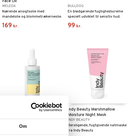
Face Oil
WELEDA
BULLDOG
Nærende ansigtsolie med
En blødgørende fugtighedscreme
mandelolie og blommetrækerneolie.
specielt udviklet til sensitiv hud.
Parfumefri.
169
99
kr.
kr.
Indy Beauty Intense Hydrating
Indy Beauty Marshmallow
Serum Pre Postbiotic
Moisture Night Mask
INDY BEAUTY
INDY BEAUTY
Dybt fugtgivende ansigtsserum fra
Beroligende, fugtgivende natmaske
Om
Indy Beauty
fra Indy Beauty