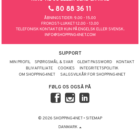
æstrømper
Ører
80 88 36 11
r dag
icinsk støttestrømpe
ium
ÅBNINGSTIDER: 9.00 - 15.00
FROKOST-LUKKET 12.00 - 13.00
taminer
TELEFONISK KONTAKT ER KUN PÅ ENGELSK ELLER SVENSK.
yttelse
INFO@SHOPPING4NET.COM
år & Bid
SUPPORT
& Flasker
MIN PROFIL
SPØRGSMÅL & SVAR
GLEMT PASSWORD
KONTAKT
er & Mineraler
BLIV AFFILIATE
COOKIES
INTEGRITETSPOLITIK
OM SHOPPING4NET
SALGSVILKÅR FOR SHOPPING4NET
FØLG OS OGSÅ PÅ
© 2026 SHOPPING4NET
•
SITEMAP
DANMARK