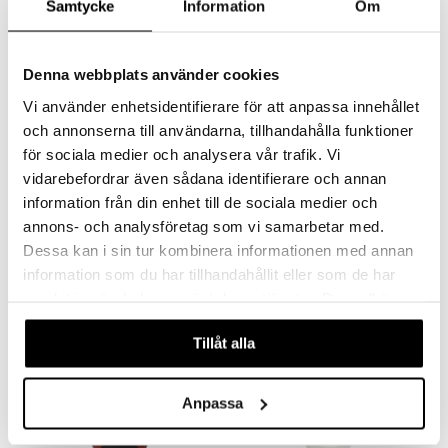
Samtycke
Information
Om
Denna webbplats använder cookies
Findes i flere varianter
Vi använder enhetsidentifierare för att anpassa innehållet
och annonserna till användarna, tillhandahålla funktioner
Bulldog Original Face Wash
Bulldog Original Moisturiser
för sociala medier och analysera vår trafik. Vi
BULLDOG
BULLDOG
vidarebefordrar även sådana identifierare och annan
Bulldogs ansigtsvask til tør og normal hud
Giver fugt hele dagen uden at efterlade huden fedtet eller klistret.
information från din enhet till de sociala medier och
69
99
kr.
kr.
annons- och analysföretag som vi samarbetar med.
Dessa kan i sin tur kombinera informationen med annan
information som du har tillhandahållit eller som de har
samlat in när du har använt deras tjänster. Du godkänner
våra cookies vid fortsatt användande av vår webbplats.
Tillåt alla
Anpassa