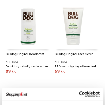
Bulldog Original Deodorant
Bulldog Original Face Scrub
BULLDOG
BULLDOG
En mild og naturlig deodorant med Bulldogs signaturduft med noter af citron og patchouli.
99 % naturlige ingredienser inklusive sødmandelskal og aloe vera.
89
69
kr.
kr.