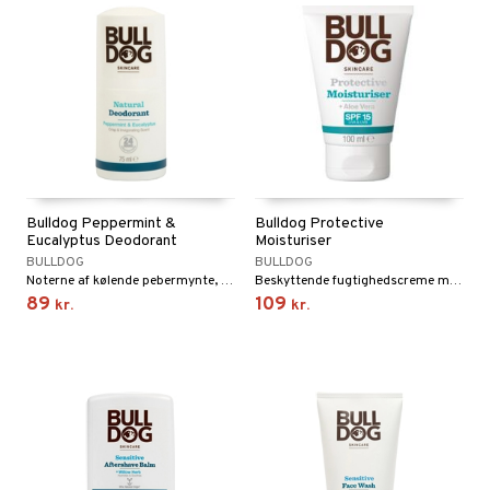
Bulldog Peppermint &
Bulldog Protective
Eucalyptus Deodorant
Moisturiser
BULLDOG
BULLDOG
Noterne af kølende pebermynte, mynte og eukalyptus gør dig klar til at møde dagen med en energifyldt og frisk følelse!
Beskyttende fugtighedscreme med bred SPF 15-beskyttelse. Naturlige og veganske ingredienser.
89
109
kr.
kr.