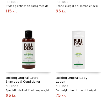
BULLDOG
BULLDOG
Style og definer dit skæg med denne ikke-klæbrige eller fedtede skægbalsam for at reducere krus.
Denne skægolie til mænd er designet til at tæmme dit skæg og efterlade det blødt og velplejet.
115
95
kr.
kr.
Bulldog Original Beard
Bulldog Original Body
Shampoo & Conditioner
Lotion
BULLDOG
BULLDOG
Specielt udviklet til at rengøre, blødgøre og rede skægget ud samt holde huden under ren.
En bodylotion til mænd beriget med aloe vera, camelinaolie og grøn te.
95
75
kr.
kr.