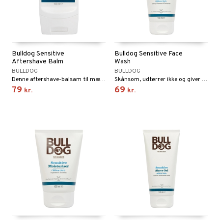
Bulldog Sensitive
Bulldog Sensitive Face
Aftershave Balm
Wash
BULLDOG
BULLDOG
Denne aftershave-balsam til mænd er formuleret til at fugte og berolige huden efter barbering.
Skånsom, udtørrer ikke og giver din hud en følelse af friskhed.
79
69
kr.
kr.