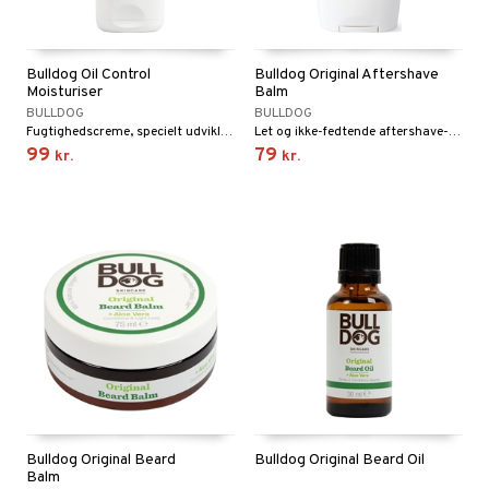
Bulldog Oil Control
Bulldog Original Aftershave
Moisturiser
Balm
BULLDOG
BULLDOG
Fugtighedscreme, specielt udviklet til mænd med fedtet og skinnende hud
Let og ikke-fedtende aftershave-balsam, den efterlader ingen klistret fornemmelse efter brug.
99
79
kr.
kr.
Bulldog Original Beard
Bulldog Original Beard Oil
Balm