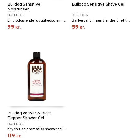
Bulldog Sensitive
Bulldog Sensitive Shave Gel
Moisturiser
BULLDOG
BULLDOG
En blødgørende fugtighedscreme specielt udviklet til sensitiv hud.
Barbergel til mænd er designet til at reducere tør og stram hud
99
59
kr.
kr.
Bulldog Vetiver & Black
Pepper Shower Gel
BULLDOG
Krydret og aromatisk showergel, med toner af frisk appelsin, sort peber, nellike, vetiver og patchouli
119
kr.