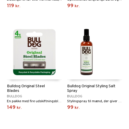
119
99
kr.
kr.
Bulldog Original Steel
Bulldog Original Styling Salt
Blades
Spray
BULLDOG
BULLDOG
En pakke med fire udskiftningsblade til din Bulldog Original Bamboo Razor eller Original Glass Razor.
Stylingspray til mænd, der giver et let greb og en naturlig struktureret finish.
149
99
kr.
kr.