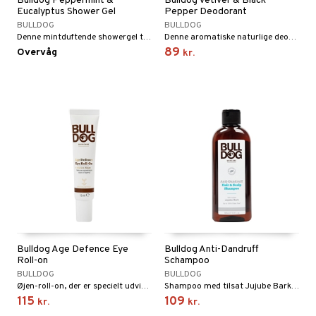
Bulldog Peppermint &
Bulldog Vetiver & Black
t
Eucalyptus Shower Gel
Pepper Deodorant
Forkølelse & Smerte
BULLDOG
BULLDOG
mål & svar
Denne mintduftende showergel til mænd er designet til at give et rigt skum og skånsom rengøring.
Denne aromatiske naturlige deodorant til mænd er specielt udviklet til at give 24 timers lugtbeskyttelse.
iner
89
Overvåg
kr.
rodukt
in
elingen
kker
 Tarm
m
strømper
 Tænder
æstrømper
Ører
r dag
icinsk støttestrømpe
ium
taminer
yttelse
år & Bid
Bulldog Age Defence Eye
Bulldog Anti-Dandruff
Roll-on
Schampoo
& Flasker
BULLDOG
BULLDOG
Øjen-roll-on, der er specielt udviklet til at hjælpe med at reducere synligheden af fine linjer, mørke rande og poser under øjnene.
Shampoo med tilsat Jujube Bark, som er særligt formuleret til at rense håret og give lindring fra skæl.
er & Mineraler
115
109
kr.
kr.