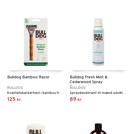
Bulldog Bamboo Razor
Bulldog Fresh Mint &
Cedarwood Spray
Deodorant
BULLDOG
BULLDOG
Kvalitetsbarberhøvl i bambus fra eksperterne inden for hudpleje
Spraydeodorant til mænd udviklet til at give 24-timers beskyttelse mod dårlig lugt
125
89
kr.
kr.