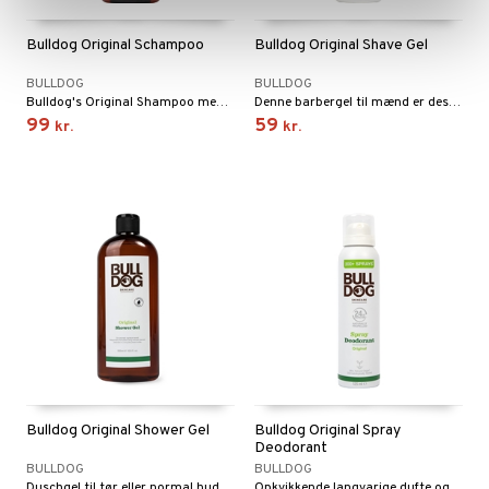
Bulldog Original Schampoo
Bulldog Original Shave Gel
BULLDOG
BULLDOG
Bulldog's Original Shampoo med cikorie rod, en naturlig ingrediens som beskytter håret og hovedbunden
Denne barbergel til mænd er designet til at give en glat og behagelig barbering.
99
59
kr.
kr.
Bulldog Original Shower Gel
Bulldog Original Spray
Deodorant
BULLDOG
BULLDOG
Duschgel til tør eller normal hud, med en aromatisk blanding af citrus, frisk mynte, eukalyptus, cedertræ og patchouli.
Opkvikkende langvarige dufte og lugtkontrolteknologi for at give beskyttelse 24 timer i døgnet.