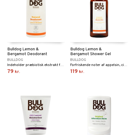
Bulldog Lemon &
Bulldog Lemon &
Bergamot Deodorant
Bergamot Shower Gel
BULLDOG
BULLDOG
Indeholder præbiotisk ekstrakt fra cikoriarod og 100% naturlig duft med friske noter af citron, appelsin og bergamot.
Forfriskende noter af appelsin, citron, lime og bergamot komplementeres med basilikum, rosmarin og cedertræ.
79
119
kr.
kr.