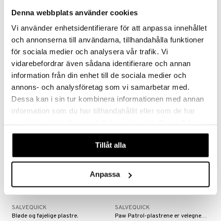
Denna webbplats använder cookies
Salvequick Kirurgtape
Salvequick MED Vårtplåster
Vi använder enhetsidentifierare för att anpassa innehållet
SALVEQUICK
SALVEQUICK
och annonserna till användarna, tillhandahålla funktioner
Tynd kirurgisk tape 5m x 2,5cm
Smertefri behandling af fodvorter.
för sociala medier och analysera vår trafik. Vi
28
65
kr.
kr.
vidarebefordrar även sådana identifierare och annan
information från din enhet till de sociala medier och
annons- och analysföretag som vi samarbetar med.
Dessa kan i sin tur kombinera informationen med annan
information som du har tillhandahållit eller som de har
samlat in när du har använt deras tjänster. Du godkänner
våra cookies vid fortsatt användande av vår webbplats.
Tillåt alla
Anpassa
Salvequick My Little Pony
Salvequick Paw Patrol
SALVEQUICK
SALVEQUICK
Bløde og føjelige plastre.
Paw Patrol-plastrene er velegnede til mindre og overfladiske sår.