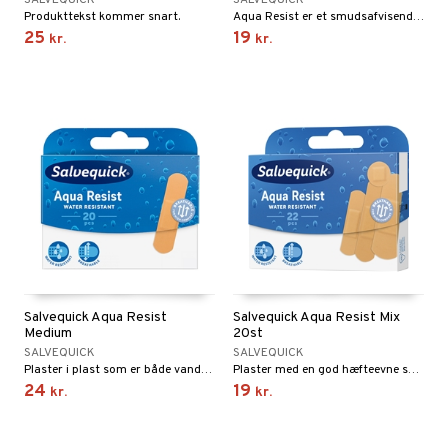
SALVEQUICK
SALVEQUICK
Produkttekst kommer snart.
Aqua Resist er et smudsafvisende og vandafvisende plaster, der lader huden ånde.
25
19
kr.
kr.
Salvequick Aqua Resist
Salvequick Aqua Resist Mix
Medium
20st
SALVEQUICK
SALVEQUICK
Plaster i plast som er både vand- og smudsafvisende.
Plaster med en god hæfteevne som er både vand- og smudsafvisende.
24
19
kr.
kr.