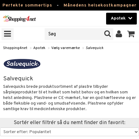
Perfekte sommertips
-
Månedens helsekostkampagner
Apotek
RKER
Skønhed
NER
ODUKTER
Kontaktlinser
Shopping4net
»
Apotek
»
Vælg varemærke
»
Salvequick
Helsekost
Apotek
se & Feber
ray
Salvequick
 Amning
åber
Fitness
Salvequicks brede produktsortiment af plastre tilbyder
ertermometre
& Fødder
eskyttelse & Indlæg
sårplejeprodukter til et hvilket som helst behov og en hvilken som
Hjem & Indretning
helst anledning. Plastrene er CE-mærket, har en god hæfteevne og er
dpleje
umpe
je
både fleksible og vand- og smudsafvisende. Plastrene opfylder
Legetøj, Barn & Baby
samtlige krav til medicintekniske produkter.
ende & Tilstoppet Næse
dcreme
dler
 halsen & Hæshed
je
eje
Varemærker
Sortér eller filtrér så du nemt finder din favorit:
 Næse
dsvamp
ndcreme
ne
est
oilet
Kampagner
d hud
dsprit
igtscremer
fjerning
je til mænd
tå
yksmåler