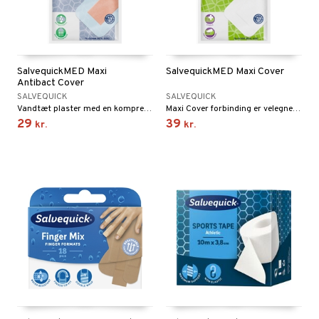
SalvequickMED Maxi
SalvequickMED Maxi Cover
Antibact Cover
SALVEQUICK
SALVEQUICK
Vandtæt plaster med en kompres, der indeholder et antibakterielt stof for at mindske risikoen for infektioner.
Maxi Cover forbinding er velegnet til store og overfladiske sår, for eksempel hudafskrabninger.
29
39
kr.
kr.