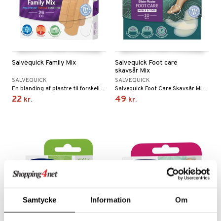
Salvequick Family Mix
Salvequick Foot care
skavsår Mix
SALVEQUICK
SALVEQUICK
En blanding af plastre til forskellige behov.
Salvequick Foot Care Skavsår Mix fungerer som et ekstra lag hud over et gnavesår og beskytter mod tryk og friktion. Kan også anvendes forebyggende.
22
49
kr.
kr.
Samtycke
Information
Om