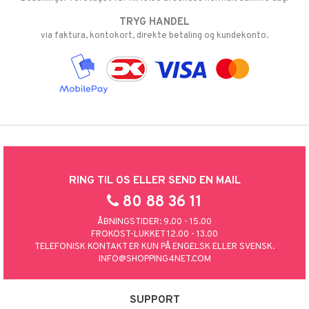
TRYG HANDEL
via faktura, kontokort, direkte betaling og kundekonto.
RING TIL OS ELLER SEND EN MAIL
80 88 36 11
ÅBNINGSTIDER: 9.00 - 15.00
FROKOST-LUKKET 12.00 - 13.00
TELEFONISK KONTAKT ER KUN PÅ ENGELSK ELLER SVENSK.
INFO@SHOPPING4NET.COM
SUPPORT