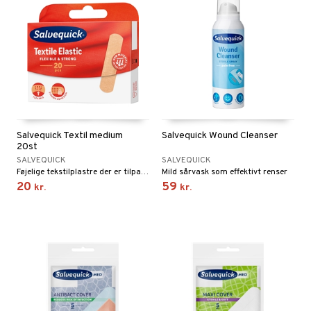
Salvequick Textil medium
Salvequick Wound Cleanser
20st
SALVEQUICK
SALVEQUICK
Føjelige tekstilplastre der er tilpasset den enkelte kropsdel når den bøjes som f.eks. albuer, knæ og knoer.
Mild sårvask som effektivt renser
20
59
kr.
kr.