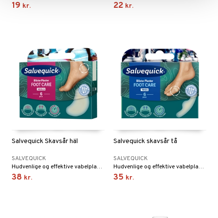
19
22
kr.
kr.
Salvequick Skavsår häl
Salvequick skavsår tå
SALVEQUICK
SALVEQUICK
Hudvenlige og effektive vabelplastre. Til hæl og tå.
Hudvenlige og effektive vabelplastre.
38
35
kr.
kr.