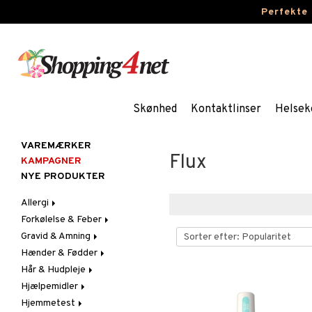
Perfekte
Skønhed
Kontaktlinser
Helsek
VAREMÆRKER
Flux
KAMPAGNER
NYE PRODUKTER
Allergi
Forkølelse & Feber
Næsespray
Gravid & Amning
Øjendråber
Feber
Hænder & Fødder
Hoste
Brystbeskyttelse &
Febertermometre
Indlæg
Hår & Hudpleje
Næse
Fodpleje
Brystpumpe
Hjælpemidler
Ondt i halsen & Hæshed
Håndpleje
Ansigt
Løbende & Tilstoppet
Fodcreme
Hudpleje
Næse
Hjemmetest
Hår
Bad & Toilet
Fodsvamp
Håndcreme
Acne