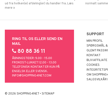
ud fra hvilken(e) afdeling(er) du handler fra. Læs
normalt samme
mere »
SUPPORT
RING TIL OS ELLER SEND EN
MIN PROFIL
MAIL
SPØRGSMÅL &
80 88 36 11
GLEMT PASSW
KONTAKT
ÅBNINGSTIDER: 9.00 - 15.00
BLIV AFFILIATE
FROKOST-LUKKET 12.00 - 13.00
COOKIES
TELEFONISK KONTAKT ER KUN PÅ
INTEGRITETSP
ENGELSK ELLER SVENSK.
OM SHOPPING
INFO@SHOPPING4NET.COM
SALGSVILKÅR
© 2026 SHOPPING4NET
•
SITEMAP