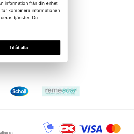
n information från din enhet
 tur kombinera informationen
 deras tjänster. Du
Flux Lemon Mint
FLUX
Fluorskyllevæske med smag af
Tillåt alla
citron og mint
49
kr.
aling og