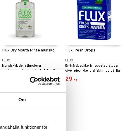
Flux Dry Mouth Rinse munskölj
Flux Fresh Drops
FLUX
FLUX
Mundskyl, der stimulerer
En hård, sukkerfri sugetablet, der
spytproduktionen, når du føler dig
giver øjeblikkelig effekt mod dårlig
tør i munden.
ånde.
69
29
kr.
kr.
Om
andahålla funktioner för