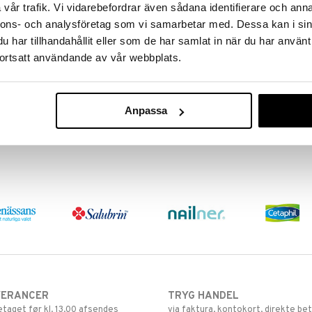
vår trafik. Vi vidarebefordrar även sådana identifierare och anna
nnons- och analysföretag som vi samarbetar med. Dessa kan i sin
har tillhandahållit eller som de har samlat in när du har använt
ortsatt användande av vår webbplats.
Flux Mild Mint
Flux Junior Jordgubb
FLUX
FLUX
Fluorskyllevæske, der styrker
Flux Junior er en fluormundskyl
Anpassa
tandoverfladen og giver stærke
som er tilpasset børn på 6-12 år.
tænder.
49
49
kr.
kr.
VERANCER
TRYG HANDEL
retaget før kl. 13.00 afsendes
via faktura, kontokort, direkte bet