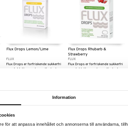
Flux Drops Lemon/Lime
Flux Drops Rhubarb &
Strawberry
FLUX
FLUX
Flux Drops er forfriskende sukkerfri
Flux Drops er forfriskende sukkerfri
sugetabletter mod mundtørhed.
sugetabletter mod mundtørhed.
29
29
kr.
kr.
Information
cookies
e för att anpassa innehållet och annonserna till användarna, tillh