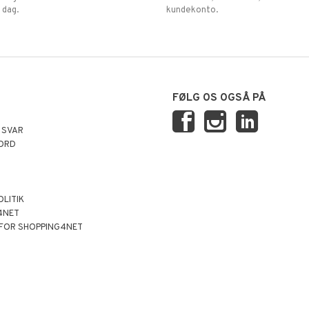
 dag.
kundekonto.
FØLG OS OGSÅ PÅ
 SVAR
ORD
OLITIK
4NET
 FOR SHOPPING4NET