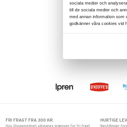
sociala medier och analysera 
Mund & Tænder
Vrist
Krom
Knæstrømper
till de sociala medier och a
Øjne & Ører
Magnesium
Medicinsk
Hver dag
med annan information som du 
Omega
støttestrømpe
Multivitaminer
godkänner våra cookies vid f
Plaster
Selen
Flux Fresh Mint
Solbeskyttelse
Zink
Stik, Sår & Bid
FLUX
Flux+ Fresh Breath har en duo-
Sutter & Flasker
effekt, den giver både frisk ånde og
Vitaminer & Mineraler
modvirker karies.
65
kr.
FRI FRAGT FRA 300 KR.
HURTIGE LE
Hos Shopping4net udregnes grænsen for fri fragt
Bestillinger fo