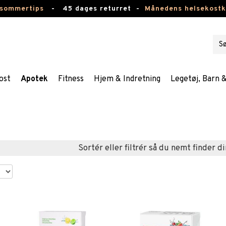
 sommertips
-
45 dages returret -
Månedens helsekost
ost
Apotek
Fitness
Hjem & Indretning
Legetøj, Barn 
Sortér eller filtrér så du nemt finder di