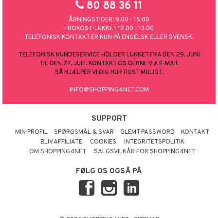
80 88 36 11
ÅBNINGSTIDER: 9.00 - 15.00
FROKOST-LUKKET 12.00 - 13.00
TELEFONISK KONTAKT ER KUN PÅ ENGELSK ELLER SVENSK.
TELEFONISK KUNDESERVICE HOLDER LUKKET FRA DEN 29. JUNI
TIL DEN 27. JULI. KONTAKT OS GERNE VIA E-MAIL
SÅ HJÆLPER VI DIG HURTIGST MULIGT.
INFO@SHOPPING4NET.COM
SUPPORT
MIN PROFIL
SPØRGSMÅL & SVAR
GLEMT PASSWORD
KONTAKT
BLIV AFFILIATE
COOKIES
INTEGRITETSPOLITIK
OM SHOPPING4NET
SALGSVILKÅR FOR SHOPPING4NET
FØLG OS OGSÅ PÅ