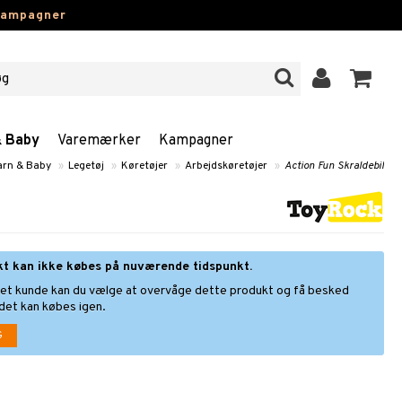
kampagner
& Baby
Varemærker
Kampagner
arn & Baby
»
Legetøj
»
Køretøjer
»
Arbejdskøretøjer
»
Action Fun Skraldebil
kt kan ikke købes på nuværende tidspunkt.
ret kunde kan du vælge at overvåge dette produkt og få besked
 det kan købes igen.
G