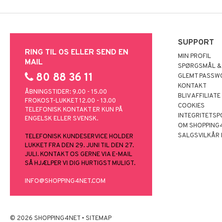
SUPPORT
RING TIL OS ELLER SEND EN
MIN PROFIL
MAIL
SPØRGSMÅL &
80 88 36 11
GLEMT PASSW
KONTAKT
ÅBNINGSTIDER: 9.00 - 15.00
BLIV AFFILIATE
FROKOST-LUKKET 12.00 - 13.00
COOKIES
TELEFONISK KONTAKT ER KUN PÅ
INTEGRITETSP
ENGELSK ELLER SVENSK.
OM SHOPPING
SALGSVILKÅR
TELEFONISK KUNDESERVICE HOLDER
LUKKET FRA DEN 29. JUNI TIL DEN 27.
JULI. KONTAKT OS GERNE VIA E-MAIL
SÅ HJÆLPER VI DIG HURTIGST MULIGT.
INFO@SHOPPING4NET.COM
© 2026 SHOPPING4NET
•
SITEMAP