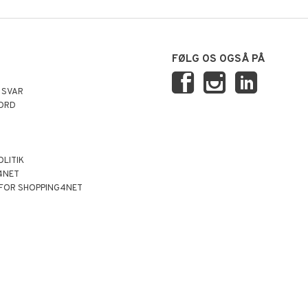
FØLG OS OGSÅ PÅ
 SVAR
ORD
OLITIK
4NET
 FOR SHOPPING4NET