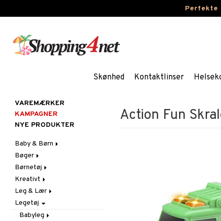
Perfekte
Skønhed
Kontaktlinser
Helsek
VAREMÆRKER
Action Fun Skral
KAMPAGNER
NYE PRODUKTER
Baby & Børn
Bøger
Aktivitet
Børnetøj
Badekåber & Håndklæder
Dagbøger
Babygym
Kreativt
Barnevogn-tilbehør
Kreative bøger
Accessories
Bid & Rangler
Leg & Lær
Fest
Malebøger
Badetøj & UV-tøj
Klistermærker
Skråstole
Kasketter & Solhatte
Legetøj
Gravid/Mor
Kjoler
Kreativt materiale
Eksperimenter
Sutteklude
Tilbehør
Indretning
Nattøj
Kreativt Sæt
Indlæringsspil
Uroer
Udklædning
Graviditet & amning
Babyleg