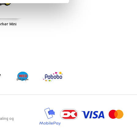
rker Mini
aling og