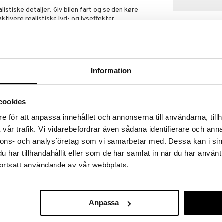
listiske detaljer. Giv bilen fart og se den køre
ktivere realistiske lyd- og lyseffekter.
Information
cookies
Siku Lastbil +
e för att anpassa innehållet och annonserna till användarna, tillh
Traktorer 1:87
vår trafik. Vi vidarebefordrar även sådana identifierare och anna
SIKU
nnons- och analysföretag som vi samarbetar med. Dessa kan i sin
189
kr.
har tillhandahållit eller som de har samlat in när du har använt
ortsatt användande av vår webbplats.
Anpassa