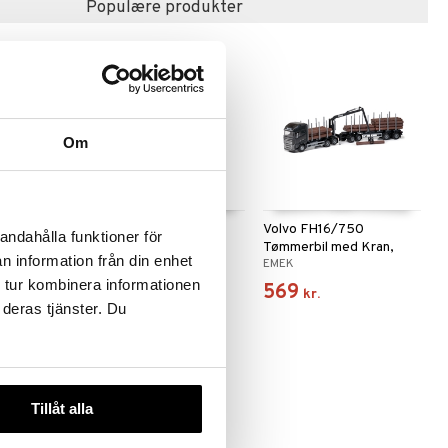
Populære produkter
Om
 JD
Speed Take-a-part
Volvo FH16/750
andahålla funktioner för
Gravemaskine
Tømmerbil med Kran,
n information från din enhet
SPEED CAR
EMEK
Sort
 tur kombinera informationen
129
569
kr.
kr.
 deras tjänster. Du
Tillåt alla