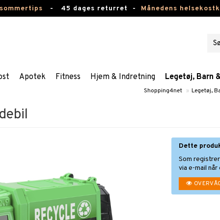
 sommertips
-
45 dages returret -
Månedens helsekost
ost
Apotek
Fitness
Hjem & Indretning
Legetøj, Barn 
Shopping4net
»
Legetøj, B
debil
Dette produ
Som registre
via e-mail når
OVERVÅ