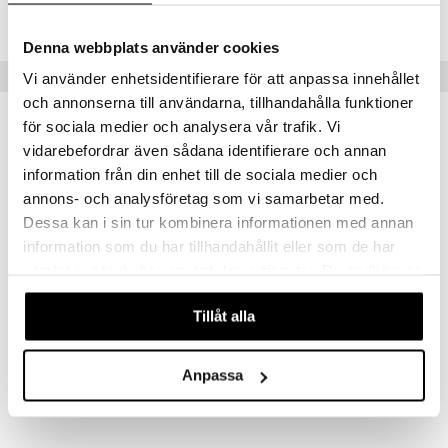
ilstilbehør
TTF22-1-XX
.L.
O Minecraft
Denna webbplats använder cookies
r Muh
GO Ninjago
Tips til dig
Vi använder enhetsidentifierare för att anpassa innehållet
itroldene
GO Speed Champions
och annonserna till användarna, tillhandahålla funktioner
för sociala medier och analysera vår trafik. Vi
 Patrol
GO Spidey
vidarebefordrar även sådana identifierare och annan
ersen & Findus
O Super Heroes
information från din enhet till de sociala medier och
pi Langstrømpe
annons- och analysföretag som vi samarbetar med.
ic
Dessa kan i sin tur kombinera informationen med annan
 MASKS
information som du har tillhandahållit eller som de har
kemon
samlat in när du har använt deras tjänster. Du godkänner
våra cookies vid fortsatt användande av vår webbplats.
ållan
Tillåt alla
Taf Toys Kimmy the Koala
derman
TAF TOYS
er Mario
Anpassa
79
kr.