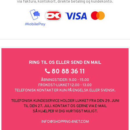
via faktura, kontokort, direkte betaling og kundekonto.
RING TIL OS ELLER SEND EN MAIL
80 88 36 11
ÅBNINGSTIDER: 9.00 - 15.00
FROKOST-LUKKET 12.00 - 13.00
TELEFONISK KONTAKT ER KUN PÅ ENGELSK ELLER SVENSK.
TELEFONISK KUNDESERVICE HOLDER LUKKET FRA DEN 29. JUNI
TIL DEN 27. JULI. KONTAKT OS GERNE VIA E-MAIL
SÅ HJÆLPER VI DIG HURTIGST MULIGT.
INFO@SHOPPING4NET.COM