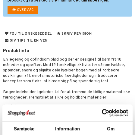
produkt og få besked via e-mail når det kan købes igen.
ketilbehør
leich - Fortidsdyr
blarna
jer
OVERVÅG
by's Dollhouse
leich - Heste
mse
ejdskøretøjer
usholdning"
py Friends
leich - Wild Life
tman
er
ken & Køkkenredskaber
FØJ TIL ØNSKESEDDEL
SKRIV REVISION
.L.
libompa
ndbiler
gøring
anicals
bil
GIV TIPS TIL EN VEN
gtoys
ler
iti
Produktinfo
tnite
etøj
ens Barn
En legesyg og opfindsom blød bog der er designet til børn fra 18
s
erbaner
GO Bluey
o
rsleg
måneder og opefter. Med 12 forskellige aktiviteter såsom lynlåse,
ållan
spænder, snore og skjulte dele hjælper bogen med at forbedre
ney
g
O City
badabado
andleg
udviklingen af barnets motoriske færdigheder og introducerer
ffi Love
neys Prinsesser
koncepter som f.eks. at klæde sig på og spænde sig fast.
O Classic
ki
ndørsleg
ikker
l
O Creator
Bogen indeholder ligeledes tal for at fremme de tidlige matematiske
ndørsspil
ikker
il
færdigheder. Fremstillet af sikre og holdbare materialer.
t
zen
GO Disney
0 brikker
il
Øvrigt
mål & svar
li Gris
O Disney Princess
espil
pil
+18 måneder
rodukt
ry Potter
GO DUPLO
slespil
Samtycke
Information
Om
elingen
Artikelnr.
lo Kitty
O Friends