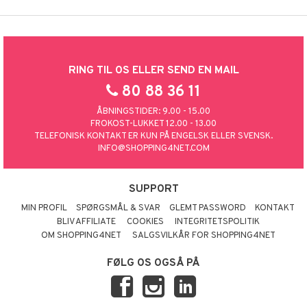
RING TIL OS ELLER SEND EN MAIL
80 88 36 11
ÅBNINGSTIDER: 9.00 - 15.00
FROKOST-LUKKET 12.00 - 13.00
TELEFONISK KONTAKT ER KUN PÅ ENGELSK ELLER SVENSK.
INFO@SHOPPING4NET.COM
SUPPORT
MIN PROFIL
SPØRGSMÅL & SVAR
GLEMT PASSWORD
KONTAKT
BLIV AFFILIATE
COOKIES
INTEGRITETSPOLITIK
OM SHOPPING4NET
SALGSVILKÅR FOR SHOPPING4NET
FØLG OS OGSÅ PÅ