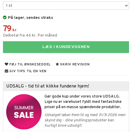
ketilbehør
leich - Fortidsdyr
blarna
jer
by's Dollhouse
leich - Heste
På lager, sendes straks
mse
ejdskøretøjer
usholdning"
79
py Friends
leich - Wild Life
tman
er
ken & Køkkenredskaber
kr.
Delbetal fra 46 kr. Per måned
.L.
libompa
ndbiler
gøring
anicals
bil
LÆG I KUNDEVOGNEN
gtoys
ler
iti
tnite
etøj
ens Barn
s
erbaner
GO Bluey
o
rsleg
FØJ TIL ØNSKESEDDEL
SKRIV REVISION
ållan
ney
g
O City
badabado
andleg
GIV TIPS TIL EN VEN
ffi Love
neys Prinsesser
O Classic
ki
ndørsleg
ikker
UDSALG - tid til at klikke fundene hjem!
l
O Creator
ndørsspil
ikker
il
t
Gør gode kup under vores store UDSALG.
zen
GO Disney
Lige nu er varehuset fyldt med fantastiske
0 brikker
il
mål & svar
priser på en masse spændende produkter.
li Gris
O Disney Princess
espil
pil
Udsalget løber frem til og med 31/8 2026 men
rodukt
ry Potter
GO DUPLO
skynd dig - dine yndlingsprodukter kan
slespil
hurtigt blive udsolgt!
elingen
lo Kitty
O Friends