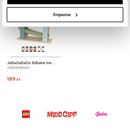
Anpassa
JaBaDaBaDo Bilbane med Biler Teddy
JABADABADO
189
kr.