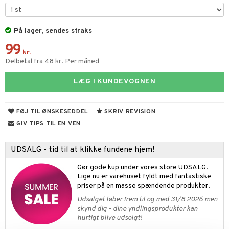
ketilbehør
leich - Fortidsdyr
blarna
jer
by's Dollhouse
leich - Heste
På lager, sendes straks
mse
ejdskøretøjer
usholdning"
99
py Friends
leich - Wild Life
tman
er
ken & Køkkenredskaber
kr.
Delbetal fra 48 kr. Per måned
.L.
libompa
ndbiler
gøring
anicals
bil
LÆG I KUNDEVOGNEN
gtoys
ler
iti
tnite
etøj
ens Barn
s
erbaner
GO Bluey
o
rsleg
FØJ TIL ØNSKESEDDEL
SKRIV REVISION
ållan
ney
g
O City
badabado
andleg
GIV TIPS TIL EN VEN
ffi Love
neys Prinsesser
O Classic
ki
ndørsleg
ikker
UDSALG - tid til at klikke fundene hjem!
l
O Creator
ndørsspil
ikker
il
t
Gør gode kup under vores store UDSALG.
zen
GO Disney
Lige nu er varehuset fyldt med fantastiske
0 brikker
il
mål & svar
priser på en masse spændende produkter.
li Gris
O Disney Princess
espil
pil
Udsalget løber frem til og med 31/8 2026 men
rodukt
ry Potter
GO DUPLO
skynd dig - dine yndlingsprodukter kan
slespil
hurtigt blive udsolgt!
elingen
lo Kitty
O Friends