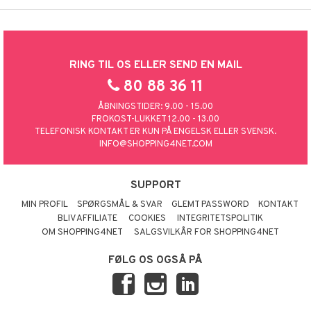
RING TIL OS ELLER SEND EN MAIL
80 88 36 11
ÅBNINGSTIDER: 9.00 - 15.00
FROKOST-LUKKET 12.00 - 13.00
TELEFONISK KONTAKT ER KUN PÅ ENGELSK ELLER SVENSK.
INFO@SHOPPING4NET.COM
SUPPORT
MIN PROFIL
SPØRGSMÅL & SVAR
GLEMT PASSWORD
KONTAKT
BLIV AFFILIATE
COOKIES
INTEGRITETSPOLITIK
OM SHOPPING4NET
SALGSVILKÅR FOR SHOPPING4NET
FØLG OS OGSÅ PÅ