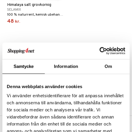
Himalaya salt grovkornig
kar
æmpende
skud
er
SELAMIX
100 % naturrent, kemisk ubehandlet. Indeholder 84 mineraler og grundstoffer. Grovkornet.
nergi
g
pigment
melse
rkende
48
kr.
skler
se & hals
biloba
g
er
erolsænkende
lskott
tarm
hæmmende
fedtsyrer
ion
es
r
tsyrer
ade
Samtycke
Information
Om
hed & uro
od
ygiejne
ndra
arer
døjelse
m
Denna webbplats använder cookies
rodukter
frø & nødder
gulerende
spleje
Vi använder enhetsidentifierare för att anpassa innehållet
beringsprodukter
ium
æt
och annonserna till användarna, tillhandahålla funktioner
för sociala medier och analysera vår trafik. Vi
emer
d
ier & bouillon
ning
neraler
 fod
vidarebefordrar även sådana identifierare och annan
ncremer
pleje
elsepleje
bagning
je
information från din enhet till de sociala medier och
FRI FRAGT FRA 300 KR.
sning
dpleje
annons- och analysföretag som vi samarbetar med.
lsam
 & frøpastaer
gtere