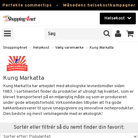
Perfekte sommertips
-
Månedens helsekostkampagner
Helsekost
RKER
Skønhed
NER
ODUKTER
Kontaktlinser
Shopping4net
»
Helsekost
»
Vælg varemærke
»
Kung Markatta
Helsekost
Apotek
Kung Markatta
Fitness
Kung Markatta har arbejdet med økologiske levnedsmidler siden
1983. I sortimentet finder du produkter af utroligt høj kvalitet, som er
Hjem & Indretning
blevet transporteret på en miljørigtig måde og som er produceret
r
ntolerant
under gode arbejdsforhold. Virksomheden tilbyder alt fra gode
Legetøj, Barn & Baby
køkkenbasisvarer til sjove smagsgivere og innovative nicheprodukter.
se
fedtsyrer
Den bedste og mest velsmagende mad er økologisk!
Varemærker
 & negle
ood
tsyrer
in
Sortér eller filtrér så du nemt finder din favorit:
Kampagner
 øjne
ggende & lindrende