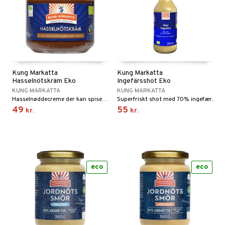
Kung Markatta
Kung Markatta
Hasselnötskräm Eko
Ingefärsshot Eko
KUNG MARKATTA
KUNG MARKATTA
Hasselnøddecreme der kan spises som den er.
Superfriskt shot med 70% ingefær.
49
55
kr.
kr.
eco
eco