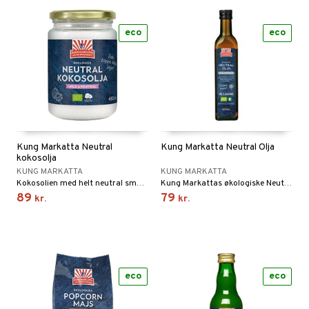
eco
eco
Kung Markatta Neutral
Kung Markatta Neutral Olja
kokosolja
KUNG MARKATTA
KUNG MARKATTA
Kokosolien med helt neutral smag, som du kan bruge i al slags madlavning.
Kung Markattas økologiske Neutral olie er lavet af økologiske solsikkefrø og har en mild og naturlig smag.
89
79
kr.
kr.
eco
eco