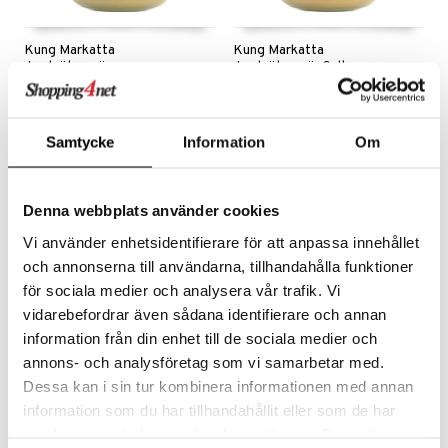
Kung Markatta
Kung Markatta
Jordnötssmör
Jordnötssmör Salt
KUNG MARKATTA
KUNG MARKATTA
Kung Markattas økologiske og usaltede jordnøddesmør
Kung Markattas økologiske jordnøddesmør med salt
49
49
kr.
kr.
Samtycke
Information
Om
Denna webbplats använder cookies
eco
eco
Vi använder enhetsidentifierare för att anpassa innehållet
och annonserna till användarna, tillhandahålla funktioner
för sociala medier och analysera vår trafik. Vi
vidarebefordrar även sådana identifierare och annan
information från din enhet till de sociala medier och
annons- och analysföretag som vi samarbetar med.
Dessa kan i sin tur kombinera informationen med annan
Kung Markatta Kokosmjölk
Kung Markatta Mandelmjöl
information som du har tillhandahållit eller som de har
Eko
samlat in när du har använt deras tjänster. Du godkänner
KUNG MARKATTA
KUNG MARKATTA