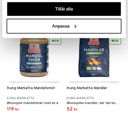
Kokosmælk har sin naturlige plads i det asiatiske køkken og bruges blandt andet i supper, saucer og grøntsagsretter.
Mel af blancherede og fint malede økologiske mandler. Det giver melet en neutral smag som passer til forskellige typer af bagning eller til f.eks. at gøre smoothien mere fyldig.
våra cookies vid fortsatt användande av vår webbplats.
14
79
kr.
kr.
Tillåt alla
Anpassa
eco
eco
Kung Markatta Mandelsmör
Kung Markatta Mandlar
KUNG MARKATTA
KUNG MARKATTA
Økologisk mandelsmør med en dejligt mild smag fra økologiske og let ristede mandler.
Økologiske mandler, der tørres, så de bliver søde, sprøde og fulde af smag.
119
52
kr.
kr.