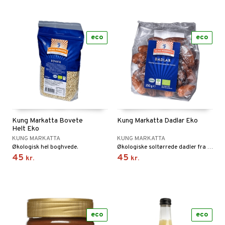
eco
eco
Kung Markatta Bovete
Kung Markatta Dadlar Eko
Helt Eko
KUNG MARKATTA
KUNG MARKATTA
Økologisk hel boghvede.
Økologiske soltørrede dadler fra Tunesien.
45
45
kr.
kr.
eco
eco