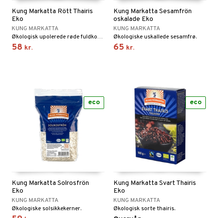
Kung Markatta Rött Thairis
Kung Markatta Sesamfrön
Eko
oskalade Eko
KUNG MARKATTA
KUNG MARKATTA
Økologisk upolerede røde fuldkornsris.
Økologiske uskallede sesamfrø.
58
65
kr.
kr.
eco
eco
Kung Markatta Solrosfrön
Kung Markatta Svart Thairis
Eko
Eko
KUNG MARKATTA
KUNG MARKATTA
Økologiske solsikkekerner.
Økologisk sorte thairis.