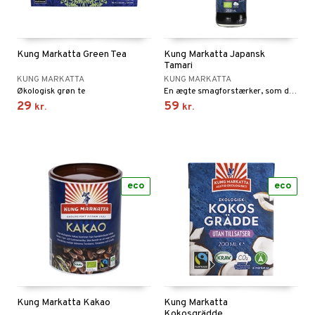
taminer
Kung Markatta Green Tea
Kung Markatta Japansk
Tamari
KUNG MARKATTA
KUNG MARKATTA
Økologisk grøn te
En ægte smagforstærker, som desuden er glutenfri.
29
59
kr.
kr.
eco
eco
Kung Markatta Kakao
Kung Markatta
Kokosgrädde