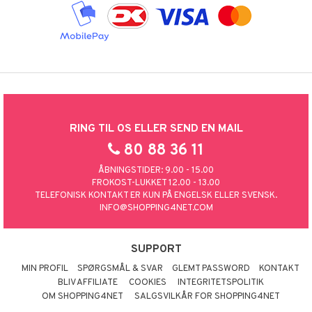
RING TIL OS ELLER SEND EN MAIL
80 88 36 11
ÅBNINGSTIDER: 9.00 - 15.00
FROKOST-LUKKET 12.00 - 13.00
TELEFONISK KONTAKT ER KUN PÅ ENGELSK ELLER SVENSK.
INFO@SHOPPING4NET.COM
SUPPORT
MIN PROFIL
SPØRGSMÅL & SVAR
GLEMT PASSWORD
KONTAKT
BLIV AFFILIATE
COOKIES
INTEGRITETSPOLITIK
OM SHOPPING4NET
SALGSVILKÅR FOR SHOPPING4NET