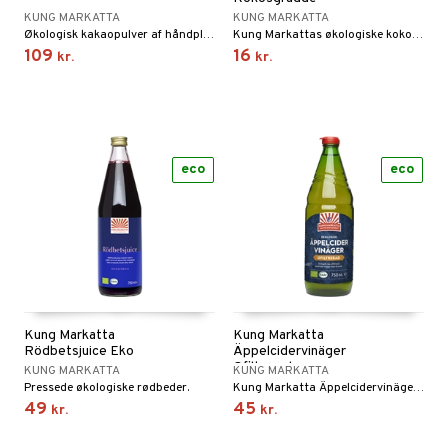
KUNG MARKATTA
KUNG MARKATTA
Økologisk kakaopulver af håndplukkede Fair trade-kakaobønner.
Kung Markattas økologiske kokosfløde, som er en federe, piskbar variant af kokosmælk.
109
16
kr.
kr.
eco
eco
Kung Markatta
Kung Markatta
Rödbetsjuice Eko
Äppelcidervinäger
Ofiltrerad
KUNG MARKATTA
KUNG MARKATTA
Pressede økologiske rødbeder.
Kung Markatta Äppelcidervinäger Ofiltrerad
49
45
kr.
kr.