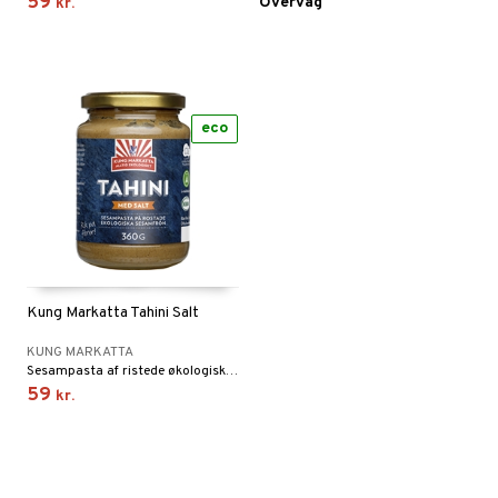
59
Overvåg
kr.
eco
Kung Markatta Tahini Salt
KUNG MARKATTA
Sesampasta af ristede økologiske sesamfrø.
59
kr.