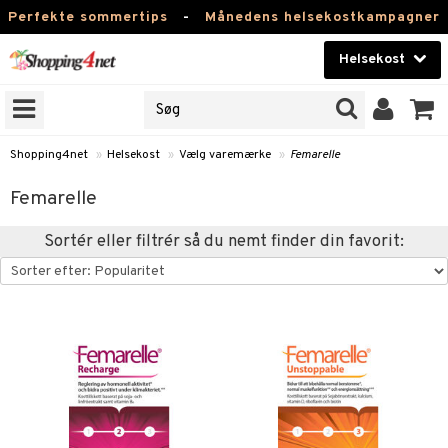
Perfekte sommertips
-
Månedens helsekostkampagner
Helsekost
RKER
Skønhed
NER
ODUKTER
Kontaktlinser
Shopping4net
»
Helsekost
»
Vælg varemærke
»
Femarelle
Helsekost
Femarelle
Apotek
Sortér eller filtrér så du nemt finder din favorit:
Fitness
Hjem & Indretning
r
ntolerant
Legetøj, Barn & Baby
se
fedtsyrer
Varemærker
 & negle
ood
tsyrer
in
Kampagner
 øjne
ggende & lindrende