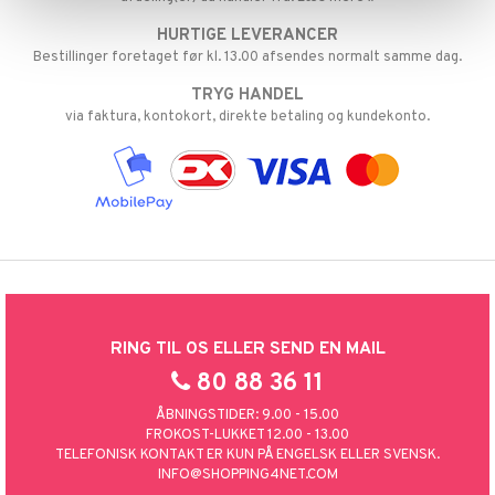
HURTIGE LEVERANCER
taminer
Bestillinger foretaget før kl. 13.00 afsendes normalt samme dag.
TRYG HANDEL
via faktura, kontokort, direkte betaling og kundekonto.
RING TIL OS ELLER SEND EN MAIL
80 88 36 11
ÅBNINGSTIDER: 9.00 - 15.00
FROKOST-LUKKET 12.00 - 13.00
TELEFONISK KONTAKT ER KUN PÅ ENGELSK ELLER SVENSK.
INFO@SHOPPING4NET.COM