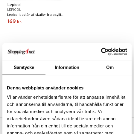
Lepicol
kar
æmpende
skud
er
LEPICOL
Lepicol består af skaller fra psylliumfrø, frukto-oligosaccharider (FOS), og acidophilus- og bifidumbakterier.
nergi
g
pigment
melse
rkende
169
kr.
skler
se & hals
biloba
g
er
erolsænkende
lskott
tarm
hæmmende
fedtsyrer
ion
es
r
tsyrer
ade
Samtycke
Information
Om
hed & uro
od
ygiejne
ndra
arer
døjelse
m
Denna webbplats använder cookies
rodukter
frø & nødder
gulerende
spleje
Vi använder enhetsidentifierare för att anpassa innehållet
beringsprodukter
ium
æt
och annonserna till användarna, tillhandahålla funktioner
för sociala medier och analysera vår trafik. Vi
emer
d
ier & bouillon
ning
neraler
 fod
vidarebefordrar även sådana identifierare och annan
ncremer
pleje
elsepleje
bagning
je
information från din enhet till de sociala medier och
FRI FRAGT FRA 300 KR.
sning
dpleje
annons- och analysföretag som vi samarbetar med.
lsam
 & frøpastaer
gtere