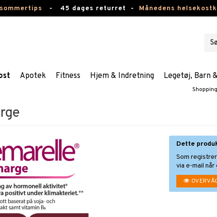
 sommertips
-
45 dages returret -
Månedens helsekost
ost
Apotek
Fitness
Hjem & Indretning
Legetøj, Barn 
Shoppin
rge
Dette produ
Som registre
via e-mail når
OVERVÅ