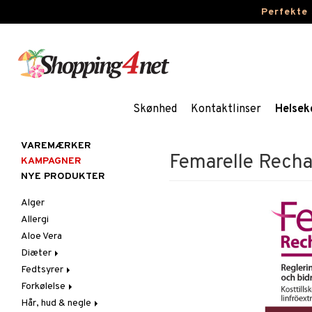
Perfekte
Skønhed
Kontaktlinser
Helsek
VAREMÆRKER
Femarelle Recha
KAMPAGNER
NYE PRODUKTER
Alger
Allergi
Aloe Vera
Diæter
Fedtsyrer
Glutenintolerant
Forkølelse
LCHF
Marina fedtsyrer
Hår, hud & negle
Raw Food
Veg fedtsyrer
C-vitamin