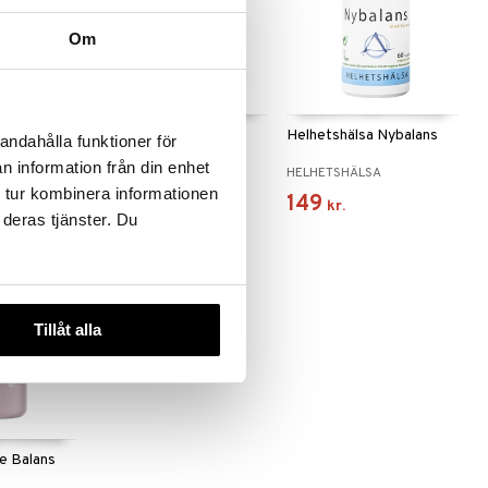
Om
enopause
Elexir Borago
Helhetshälsa Nybalans
andahålla funktioner för
n information från din enhet
ELEXIR PHARMA
HELHETSHÄLSA
 tur kombinera informationen
279
149
kr.
kr.
 deras tjänster. Du
Tillåt alla
e Balans