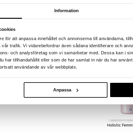
B6 der bidrager til at regulere den hormonelle
dmattelse og støtte nervesystemets normale
Information
rmal energiomsætning.
cookies
og aften).
Alpha Plus M
e för att anpassa innehållet och annonserna till användarna, tillh
Support
vår trafik. Vi vidarebefordrar även sådana identifierare och anna
6 mg, Vitamin B6 2 mg.
ALPHA PLUS
nnons- och analysföretag som vi samarbetar med. Dessa kan i sin
229
 kapslar (*DRI%)
kr.
har tillhandahållit eller som de har samlat in när du har använt
644 mg**
ortsatt användande av vår webbplats.
 linfrö)
216 mg**
2 mg (143%)
g
Anpassa
Holistic Femm