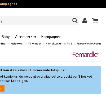
kampagner
& Baby
Varemærker
Kampagner
g4net
»
Helsekost
»
Til kvinder
»
Klimakterium & PMS
»
Femarelle Recharge
kt kan ikke købes på nuværende tidspunkt.
ret kunde kan du vælge at overvåge dette produkt og få besked
 det kan købes igen.
G