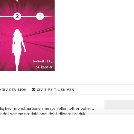
KRIV REVISION
GIV TIPS TIL EN VEN
ig hvor menstruationen næsten eller helt er ophørt.
 det samme produkt som det tidligere produkt
t vitamin B6 er blevet tilsat i Femarelle Recharge.
DT56a (udvindes af fermenterede sojabønner) og