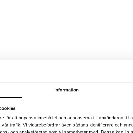
Information
cookies
e för att anpassa innehållet och annonserna till användarna, tillh
vår trafik. Vi vidarebefordrar även sådana identifierare och anna
nnons- och analysföretag som vi samarbetar med. Dessa kan i sin