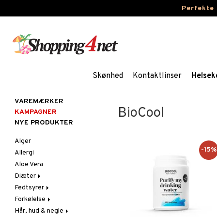
Perfekte
Skønhed
Kontaktlinser
Helsek
VAREMÆRKER
BioCool
KAMPAGNER
NYE PRODUKTER
Alger
-15%
Allergi
Aloe Vera
Diæter
Fedtsyrer
Glutenintolerant
Forkølelse
LCHF
Marina fedtsyrer
Hår, hud & negle
Raw Food
Veg fedtsyrer
C-vitamin