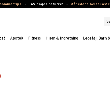
 sommertips
-
45 dages returret -
Månedens helsekost
ost
Apotek
Fitness
Hjem & Indretning
Legetøj, Barn 