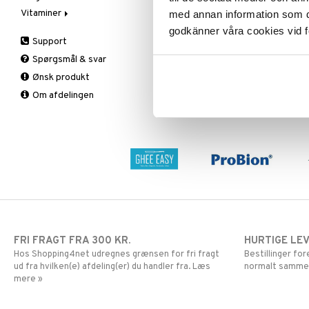
Vitaminer
Spiring
Solbeskyttelse
Øvrige
Prostata
Æblecidereddike
Deo
med annan information som du 
Te
Specialprodukter
Sex & lyst
Sex & lyst
Bars
A, D, E & K
Kropspeeling
Aftersun
godkänner våra cookies vid f
Support
Skelet
Faste
Antioxidanter
Olie
Brun uden sol
Spørgsmål & svar
Urinveje
Fedtforbrænding
B vitaminer
Specialprodukter
Læber
Ønsk produkt
Måltidserstatning
Børn
Solcreme
Om afdelingen
Øvrige
C vitaminer
Kvinde
Mand
Multivitaminer
FRI FRAGT FRA 300 KR.
HURTIGE LE
Hos Shopping4net udregnes grænsen for fri fragt
Bestillinger fo
ud fra hvilken(e) afdeling(er) du handler fra. Læs
normalt samme
mere »