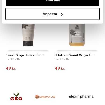
e
rbrænding
iner
rodukt
erstatning
Anpassa
elingen
eco
eco
iner
taminer
Sweet Ginger Flower Body Wash
Urtekram Sweet Ginger Flower Hand Wash
URTEKRAM
URTEKRAM
49
49
kr.
kr.