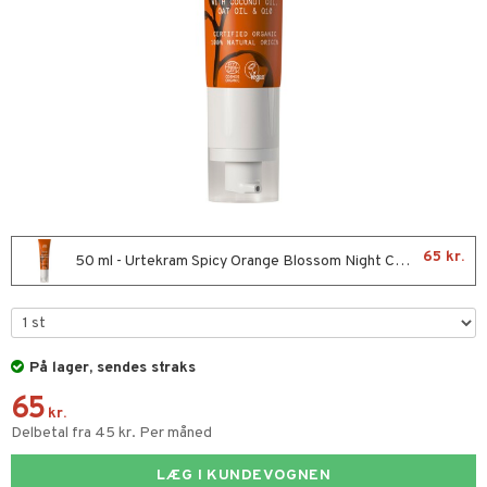
kar
æmpende
skud
er
nergi
g
pigment
melse
rkende
skler
se & hals
biloba
g
er
erolsænkende
lskott
tarm
hæmmende
fedtsyrer
ion
es
r
tsyrer
ade
hed & uro
od
65 kr.
50 ml - Urtekram Spicy Orange Blossom Night Cream
ygiejne
ndra
arer
døjelse
m
frø & nødder
gulerende
spleje
På lager, sendes straks
beringsprodukter
ium
65
emer
ier & bouillon
ning
neraler
kr.
Delbetal fra 45 kr. Per måned
ncremer
bagning
LÆG I KUNDEVOGNEN
sning
 & frøpastaer