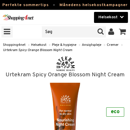
Perfekte sommertips
-
Månedens helsekostkampagner
Helsekost
RKER
Skønhed
NER
ODUKTER
Kontaktlinser
Shopping4net
»
Helsekost
»
Pleje & hygiejne
»
Ansigtspleje
»
Cremer
»
Urtekram Spicy Orange Blossom Night Cream
Helsekost
Apotek
Urtekram Spicy Orange Blossom Night Cream
Fitness
Hjem & Indretning
r
ntolerant
Legetøj, Barn & Baby
se
fedtsyrer
eco
Varemærker
 & negle
ood
tsyrer
in
Kampagner
 øjne
ggende & lindrende