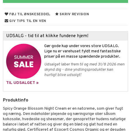
cialprodukter
fedt
FØJ TIL ØNSKESEDDEL
SKRIV REVISION
æt
ring
GIV TIPS TIL EN VEN
 fod
od
UDSALG - tid til at klikke fundene hjem!
pleje
je
Gør gode kup under vores store UDSALG.
dpleje
lsam
dler
Lige nu er varehuset fyldt med fantastiske
priser på en masse spændende produkter.
behør
hampo
tik
Udsalget løber frem til og med 31/8 2026 men
cialprodukter
skynd dig - dine yndlingsprodukter kan
d
hurtigt blive udsolgt!
ber
riske olier
 tænder
TIL UDSALGET »
e
, brusebad & sæbe
Produktinfo
ylotion
e
Spicy Orange Blossom Night Cream er en natcreme, som giver fugt
o
kyttelse
og næring. Den indeholder plejende og næringsrige olier såsom
kokosolie, hvedeolie og sheasmør, der genopretter hudens naturlige
pspeeling
ersun
produkter
balance i løbet af natten og giver dig en blød og glat hud med en
naturlig glød. Certificeret af Ecocert Cosmos Organic og er desuden
e