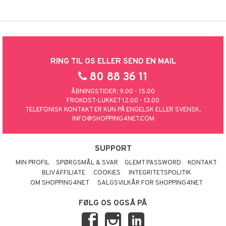
RING TIL OS ELLER SEND EN MAIL
80 88 36 11
ÅBNINGSTIDER: 9.00 - 15.00
FROKOST-LUKKET 12.00 - 13.00
TELEFONISK KONTAKT ER KUN PÅ ENGELSK ELLER SVENSK.
INFO@SHOPPING4NET.COM
SUPPORT
MIN PROFIL
SPØRGSMÅL & SVAR
GLEMT PASSWORD
KONTAKT
BLIV AFFILIATE
COOKIES
INTEGRITETSPOLITIK
OM SHOPPING4NET
SALGSVILKÅR FOR SHOPPING4NET
FØLG OS OGSÅ PÅ