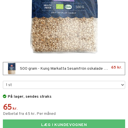
kar
æmpende
skud
er
nergi
g
pigment
melse
rkende
skler
se & hals
biloba
g
er
erolsænkende
lskott
hæmmende
fedtsyrer
ion
es
tsyrer
ade
od
65 kr.
500 gram - Kung Markatta Sesamfrön oskalade Eko
ndra
arer
frø & nødder
På lager, sendes straks
65
ier & bouillon
kr.
Delbetal fra 45 kr. Per måned
bagning
LÆG I KUNDEVOGNEN
 & frøpastaer