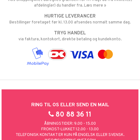
afdeling(er) du handler fra. Læs mere »
HURTIGE LEVERANCER
Bestillinger foretaget før kl. 13.00 afsendes normalt samme dag.
TRYG HANDEL
via faktura, kontokort, direkte betaling og kundekonto.
RING TIL OS ELLER SEND EN MAIL
80 88 36 11
ÅBNINGSTIDER: 9.00 - 15.00
FROKOST-LUKKET 12.00 - 13.00
TELEFONISK KONTAKT ER KUN PÅ ENGELSK ELLER SVENSK.