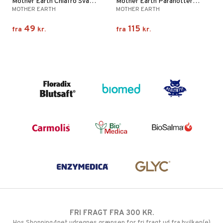
Mother Earth Chiafrö Svarta RAW&EKO
Mother Earth Paranötter Premium RAW&EKO
MOTHER EARTH
MOTHER EARTH
49
115
fra
kr.
fra
kr.
FRI FRAGT FRA 300 KR.
Hos Shopping4net udregnes grænsen for fri fragt ud fra hvilken(e)