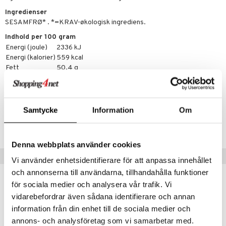
beringsprodukter
ium
æt
Ingredienser
emer
d
ning
neraler
 fod
SESAMFRØ* . *=KRAV-økologisk ingrediens.
Indhold per 100 gram
ncremer
pleje
elsepleje
je
Energi (joule)
2336 kJ
sning
dpleje
lsam
gtere
Energi (kalorier)
559 kcal
Fett
50,4 g
cialprodukter
behør
hampo
tik
pi
er
Kolhydrater
10,2 g
Protein
17,7 g
cialprodukter
d
er
e
je
ber
riske olier
d
 tænder
 & mineral
tet & amning
Samtycke
Information
Om
Artikelnr.
HKMH1-K1-500
e
, brusebad & sæbe
g & afgiftning
indring
terium & PMS
stilskud
ylotion
Denna webbplats använder cookies
e
stilskud
Populære produkter
Vi använder enhetsidentifierare för att anpassa innehållet
o
r
kyttelse
ta
dereddike
och annonserna till användarna, tillhandahålla funktioner
pspeeling
ersun
produkter
yst
yst
 & K
för sociala medier och analysera vår trafik. Vi
t
e
vidarebefordrar även sådana identifierare och annan
n uden sol
danter
eco
eco
mål & svar
information från din enhet till de sociala medier och
cialprodukter
ber
e
rbrænding
iner
annons- och analysföretag som vi samarbetar med.
rodukt