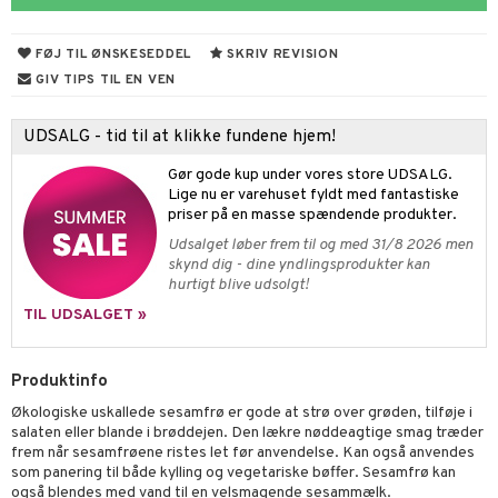
fedt
FØJ TIL ØNSKESEDDEL
SKRIV REVISION
ring
GIV TIPS TIL EN VEN
od
UDSALG - tid til at klikke fundene hjem!
Gør gode kup under vores store UDSALG.
dler
Lige nu er varehuset fyldt med fantastiske
priser på en masse spændende produkter.
Udsalget løber frem til og med 31/8 2026 men
skynd dig - dine yndlingsprodukter kan
hurtigt blive udsolgt!
tarm
TIL UDSALGET »
r
Produktinfo
hed & uro
Økologiske uskallede sesamfrø er gode at strø over grøden, tilføje i
ygiejne
døjelse
m
salaten eller blande i brøddejen. Den lækre nøddeagtige smag træder
frem når sesamfrøene ristes let før anvendelse. Kan også anvendes
rodukter
gulerende
spleje
som panering til både kylling og vegetariske bøffer. Sesamfrø kan
også blendes med vand til en velsmagende sesammælk.